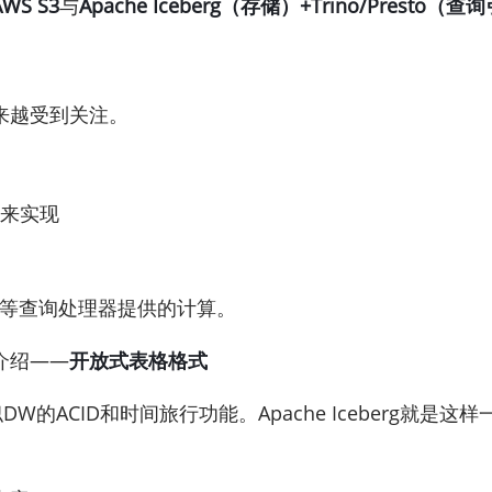
AWS S3
与
Apache Iceberg（存储）+Trino/Presto（
越来越受到关注。
储来实现
esto等查询处理器提供的计算。
介绍——
开放式表格格式
W的ACID和时间旅行功能。Apache Iceberg就