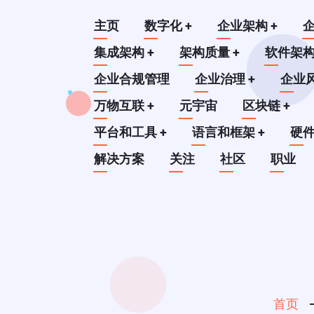
跳
Main
主页
数字化
+
企业架构
+
转
到
集成架构
+
架构质量
+
软件架
navigation
主
企业合规管理
企业治理
+
企业
要
万物互联
+
元宇宙
区块链
+
内
平台和工具
+
语言和框架
+
硬
容
解决方案
关注
社区
职业
首页