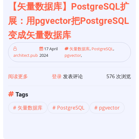
部
【矢量数据库】PostgreSQL扩
分：
展：用pgvector把PostgreSQL
如
何
变成矢量数据库
在
Ubuntu
17 April
矢量数据库
,
PostgreSQL
,
上
architect.pub
2024
pgvector
,
设
置
阅读更多
关
登录
发表评论
576 次浏览
Kerberos
于
【矢
Tags
量
矢量数据库
PostgreSQL
pgvector
数
据
库】
PostgreSQL