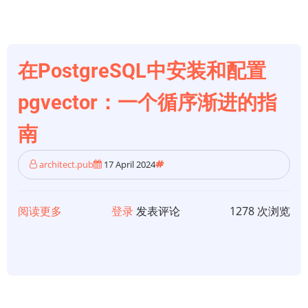
扩
展：
用
pgvector
在PostgreSQL中安装和配置
把
pgvector：一个循序渐进的指
PostgreSQL
变
南
成
矢
architect.pub
17 April 2024
量
数
阅读更多
关
登录
发表评论
1278 次浏览
据
于
库
在
PostgreSQL
中
安