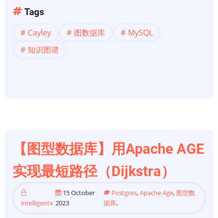
【知
Tags
识
Cayley
图数据库
MySQL
图
谱】
知识图谱
实
现
知
识
图
谱
——
【图型数据库】用Apache AGE
Python
实现最短路径（Dijkstra）
15 October
Postgres
,
Apache Age
,
图型数
intelligentx
2023
据库
,