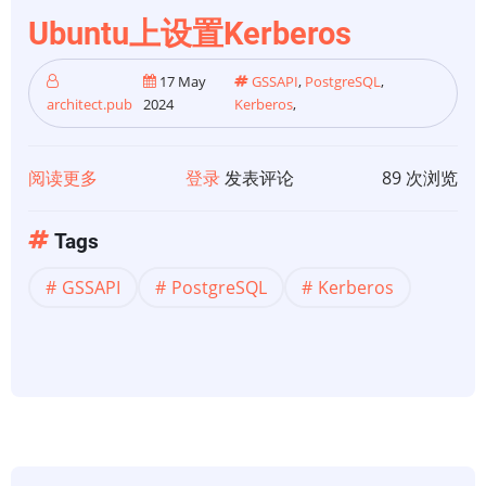
Ubuntu上设置Kerberos
17 May
GSSAPI
,
PostgreSQL
,
architect.pub
2024
Kerberos
,
阅读更多
关
登录
发表评论
89 次浏览
于
PostgreSQL
Tags
GSSAPI
GSSAPI
PostgreSQL
Kerberos
Kerberos
身
份
验
证
第
1