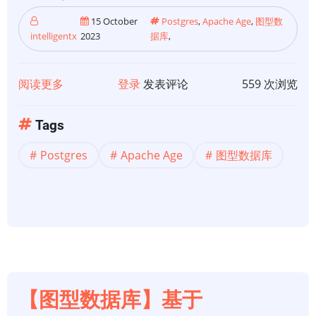
（Dijkstra）
15 October
Postgres
,
Apache Age
,
图型数
intelligentx
2023
据库
,
阅读更多
关
登录
发表评论
559 次浏览
于
【图
Tags
型
Postgres
Apache Age
图型数据库
数
据
库】
在
Windows
上
安
装
【图型数据库】基于
PostgreSQL+Apache