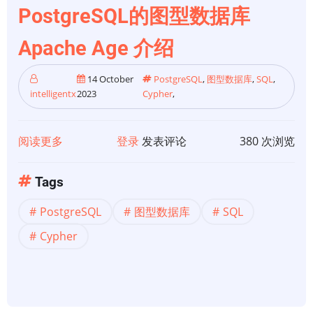
PostgreSQL的图型数据库
AGE
的
Apache Age 介绍
分
步
14 October
PostgreSQL
,
图型数据库
,
SQL
,
指
intelligentx
2023
Cypher
,
南
阅读更多
关
登录
发表评论
380 次浏览
于
【图
Tags
型
PostgreSQL
图型数据库
SQL
数
据
Cypher
库】
基
于
PostgreSQL