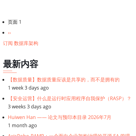
的
图
分
页面 1
型
页
数
下
››
据
一
订阅 数据库架构
库
页
Apache
最新内容
Age
介
【数据质量】数据质量应该是共享的，而不是拥有的
绍
1 week 3 days ago
【安全运营】什么是运行时应用程序自我保护（RASP）？
3 weeks 3 days ago
Huiwen Han —— 论文与预印本目录 2026年7月
1 month ago
AxisRobo-PAMP：一个面向企业架构治理的开源 EA 管理