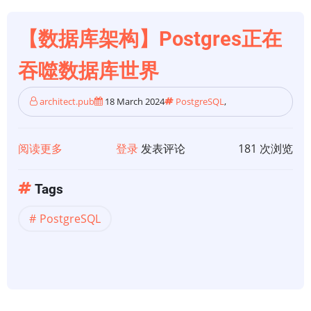
装
和
【数据库架构】Postgres正在
配
吞噬数据库世界
置
pgvector：
architect.pub
18 March 2024
PostgreSQL
,
一
个
循
阅读更多
关
登录
发表评论
181 次浏览
序
于
渐
【数
Tags
进
据
PostgreSQL
的
库
指
架
南
构】
Postgres
正