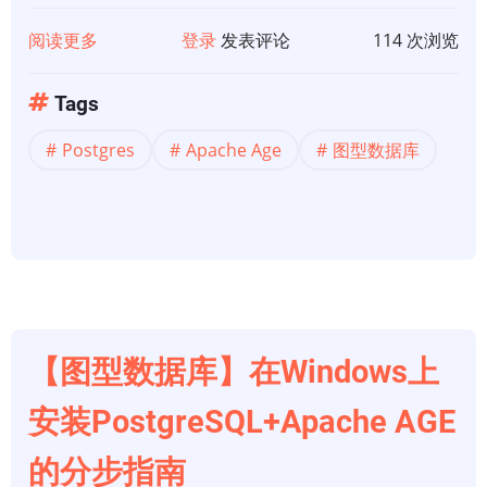
阅读更多
关
登录
发表评论
114 次浏览
于
【图
Tags
型
Postgres
Apache Age
图型数据库
数
据
库】
用
Apache
AGE
实
现
【图型数据库】在Windows上
最
安装PostgreSQL+Apache AGE
短
路
的分步指南
径