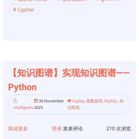
数
据
Cypher
库】
图
形
查
询
语
言
【知识图谱】实现知识图谱——
比
较：
Python
Gremlin
与
30 November
Cayley
,
图数据库
,
MySQL
,
知
intelligentx
2023
识图谱
,
Cypher
与
nQL
阅读更多
关
登录
发表评论
210 次浏览
于