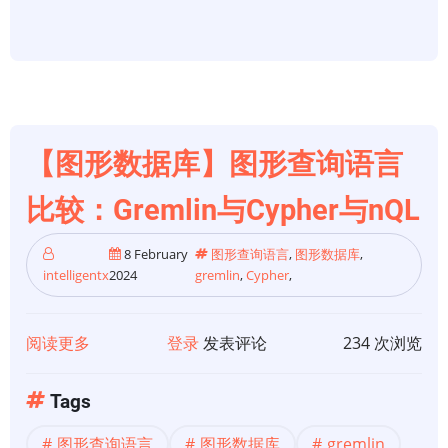
图
形
数
据
库
选
【图形数据库】图形查询语言
择
参
比较：Gremlin与Cypher与nQL
考
资
8 February
图形查询语言
,
图形数据库
,
intelligentx
2024
gremlin
,
Cypher
,
料
阅读更多
关
登录
发表评论
234 次浏览
于
【图
Tags
形
图形查询语言
图形数据库
gremlin