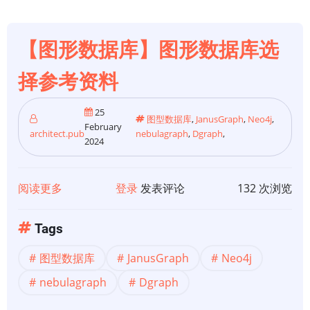
在
吞
噬
【图形数据库】图形数据库选
数
择参考资料
据
库
25
世
图型数据库
,
JanusGraph
,
Neo4j
,
February
architect.pub
nebulagraph
,
Dgraph
,
界
2024
阅读更多
关
登录
发表评论
132 次浏览
于
【图
Tags
形
图型数据库
JanusGraph
Neo4j
数
据
nebulagraph
Dgraph
库】