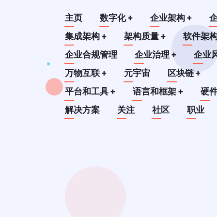
跳
Main
主页
数字化
+
企业架构
+
转
到
集成架构
+
架构质量
+
软件架
navigation
主
企业合规管理
企业治理
+
企业
要
万物互联
+
元宇宙
区块链
+
内
平台和工具
+
语言和框架
+
硬
容
解决方案
关注
社区
职业