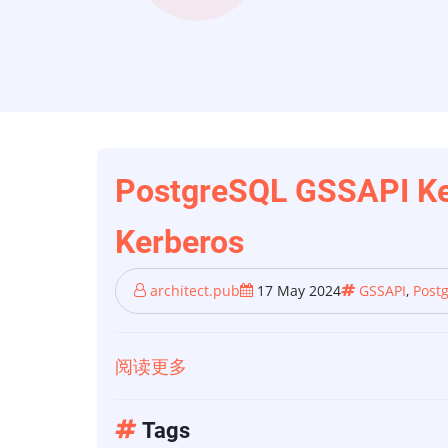
PostgreSQL GSSA
Kerberos
architect.pub
17 May 2024
GSSAPI
,
Post
阅读更多
关
于
PostgreSQL
Tags