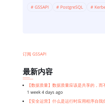
GSSAPI
GSSAPI
PostgreSQL
Kerb
Kerberos
身
份
验
证
第
1
订阅 GSSAPI
部
分：
最新内容
如
何
【数据质量】数据质量应该是共享的，而
在
1 week 4 days ago
Ubuntu
上
【安全运营】什么是运行时应用程序自我保