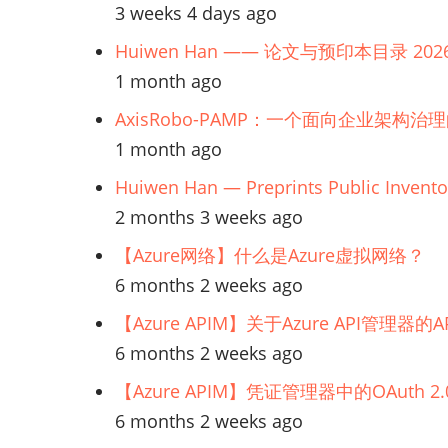
设
3 weeks 4 days ago
置
Huiwen Han —— 论文与预印本目录 202
Kerberos
1 month ago
AxisRobo-PAMP：一个面向企业架构治
1 month ago
Huiwen Han — Preprints Public Invento
2 months 3 weeks ago
【Azure网络】什么是Azure虚拟网络？
6 months 2 weeks ago
【Azure APIM】关于Azure API管理
6 months 2 weeks ago
【Azure APIM】凭证管理器中的OAuth
6 months 2 weeks ago