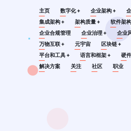
跳
Main
主页
数字化
+
企业架构
+
转
到
集成架构
+
架构质量
+
软件架
navigation
主
企业合规管理
企业治理
+
企业
要
万物互联
+
元宇宙
区块链
+
内
平台和工具
+
语言和框架
+
硬
容
解决方案
关注
社区
职业