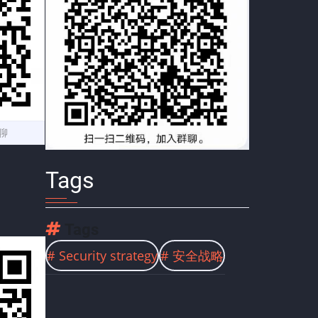
聊
Tags
Tags
Security strategy
安全战略