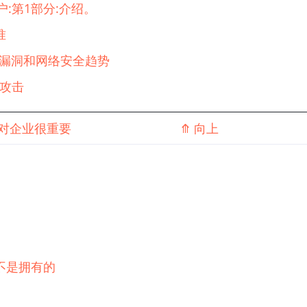
:第1部分:介绍。
准
序漏洞和网络安全趋势
受攻击
对企业很重要
⤊
向上
不是拥有的