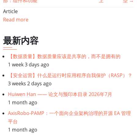
部：组件和功能
上
型
→
籍
Article
遍
Read more
历
最新内容
链
【数据质量】数据质量应该是共享的，而不是拥有的
接：
1 week 3 days ago
多
【安全运营】什么是运行时应用程序自我保护（RASP）？
3 weeks 2 days ago
模
Huiwen Han —— 论文与预印本目录 2026年7月
1 month ago
态
AxisRobo-PAMP：一个面向企业架构治理的开源 EA 管理
模
平台
1 month ago
型