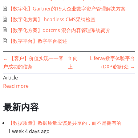
【数字化】Gartner的19大企业数字资产管理解决方案
【数字化方案】 headless CMS采纳检查
【数字化方案】dotcms 混合内容管理系统简介
【数字平台】数字平台概述
书
←
【客户】价值实现——客
⤊
向
Liferay数字体验平台
户成功的信条
上
(DXP)的好处
→
籍
Article
遍
Read more
历
最新内容
链
【数据质量】数据质量应该是共享的，而不是拥有的
接：
1 week 4 days ago