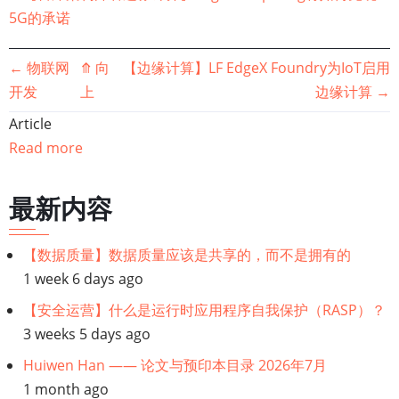
5G的承诺
书
←
物联网
⤊
向
【边缘计算】LF EdgeX Foundry为IoT启用
开发
上
边缘计算
→
籍
Article
遍
Read more
历
最新内容
链
【数据质量】数据质量应该是共享的，而不是拥有的
接：
1 week 6 days ago
边
【安全运营】什么是运行时应用程序自我保护（RASP）？
3 weeks 5 days ago
缘
Huiwen Han —— 论文与预印本目录 2026年7月
1 month ago
计