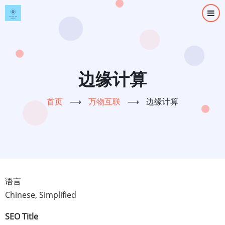
跳
转
到
主
要
内
边缘计算
容
首页
⟶
万物互联
⟶
边缘计算
语言
Chinese, Simplified
SEO Title