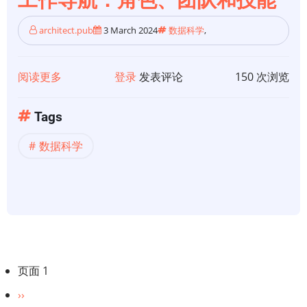
architect.pub
3 March 2024
数据科学
,
阅读更多
关
登录
发表评论
150 次浏览
于
【数
Tags
据
数据科学
科
学】
2024
年
数
据
科
分
页面 1
学
页
下
››
工