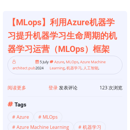
析
中
的
【MLops】利用Azure机器学
优
习提升机器学习生命周期的机
化
与
器学习运营（MLOps）框架
预
测：
5 July
Azure
,
MLOps
,
Azure Machine
来
architect.pub
2024
Learning
,
机器学习
,
人工智能
,
自
商
阅读更多
关
登录
发表评论
123 次浏览
业
于
和
【MLops】
Tags
自
利
然
Azure
MLOps
用
的
Azure
Azure Machine Learning
机器学习
教