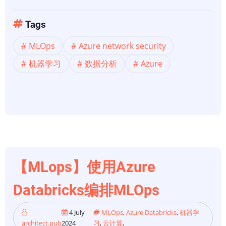
于
【MLOps】
Tags
使
MLOps
Azure network security
用
Azure
机器学习
数据分析
Azure
网
络
安
全
保
护
MLOps
【MLops】使用Azure
解
决
Databricks编排MLOps
方
案
4 July
MLOps
,
Azure Databricks
,
机器学
architect.pub
2024
习
,
云计算
,