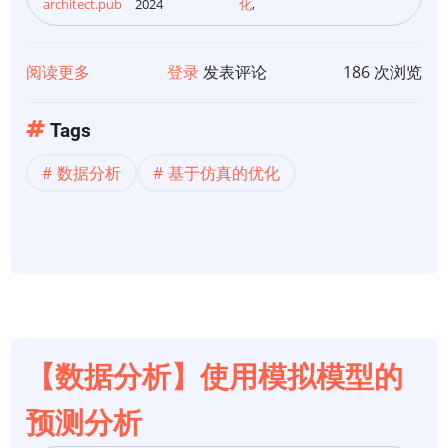
architect.pub
2024
化
,
阅读更多
关
登录
发表评论
186 次浏览
于
【数
Tags
据
数据分析
基于仿真的优化
分
析】
基
于
仿
真
的
优
【数据分析】使用模拟模型的
化
预测分析