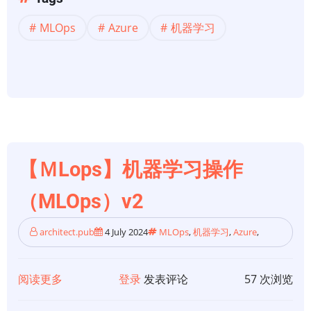
使
学
MLOps
Azure
机器学习
用
习
Azure
运
机
营
器
（MLOps）
学
框
习
架
的
Python
【ＭLops】机器学习操作
模
（MLOps）v2
型
的
architect.pub
4 July 2024
MLOps
,
机器学习
,
Azure
,
MLOps
阅读更多
关
登录
发表评论
57 次浏览
于