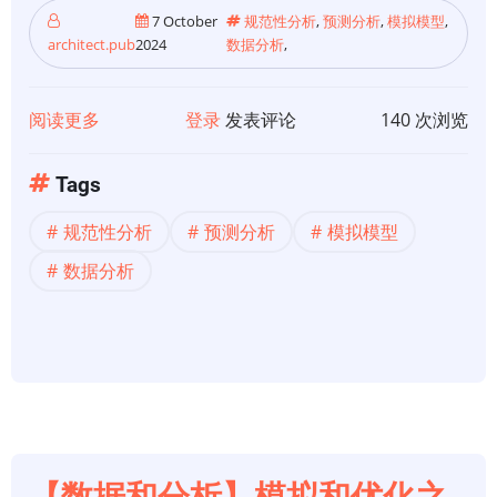
7 October
规范性分析
,
预测分析
,
模拟模型
,
architect.pub
2024
数据分析
,
阅读更多
关
登录
发表评论
140 次浏览
于
【数
Tags
据
规范性分析
预测分析
模拟模型
分
析】
数据分析
使
用
模
拟
模
型
的