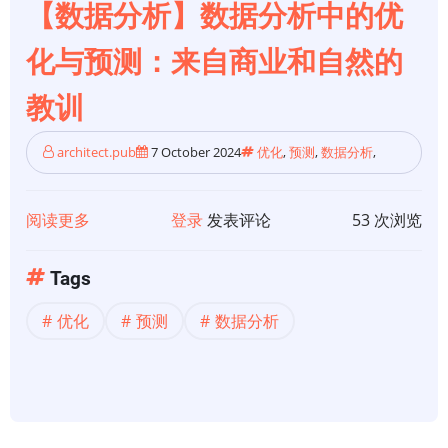
化
【数据分析】数据分析中的优
之
化与预测：来自商业和自然的
间
的
教训
关
键
architect.pub
7 October 2024
优化
,
预测
,
数据分析
,
区
别
阅读更多
关
登录
发表评论
53 次浏览
于
【数
Tags
据
优化
预测
数据分析
分
析】
数
据
分