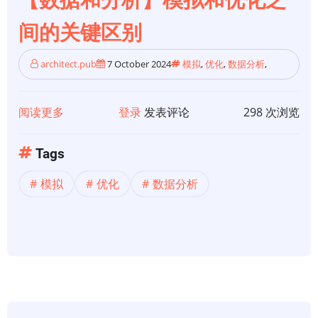
【数据和分析】模拟和优化之
预
测
间的关键区别
分
析
architect.pub
7 October 2024
模拟
,
优化
,
数据分析
,
阅读更多
关
登录
发表评论
298 次浏览
于
【数
Tags
据
模拟
优化
数据分析
和
分
析】
模
拟
和
优