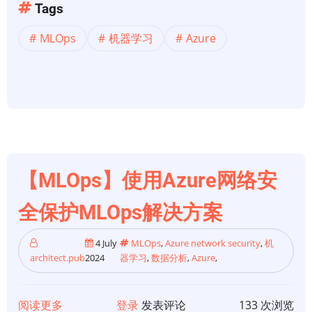
【Ｍ
Tags
Lops】
MLOps
机器学习
Azure
机
器
学
习
操
作
（MLOps）
v2
【MLOps】使用Azure网络安
全保护MLOps解决方案
4 July
MLOps
,
Azure network security
,
机
architect.pub
2024
器学习
,
数据分析
,
Azure
,
阅读更多
关
登录
发表评论
133 次浏览