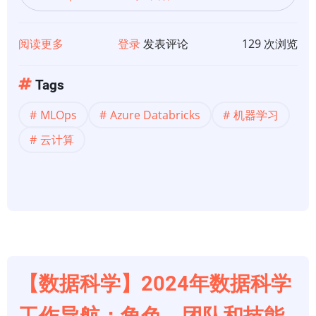
阅读更多
关
登录
发表评论
129 次浏览
于
【MLops】
Tags
使
MLOps
Azure Databricks
机器学习
用
Azure
云计算
Databricks
编
排
MLOps
【数据科学】2024年数据科学
工作导航：角色、团队和技能