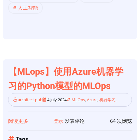
机
人工智能
训
器
学
习
提
升
机
器
【MLops】使用Azure机器学
学
习
习的Python模型的MLOps
生
命
architect.pub
4 July 2024
MLOps
,
Azure
,
机器学习
,
周
期
阅读更多
关
登录
发表评论
64 次浏览
的
于
机
【MLops】
Tags
器