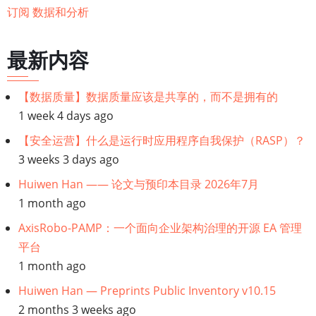
一
作
订阅 数据和分析
页
导
航：
最新内容
角
色、
【数据质量】数据质量应该是共享的，而不是拥有的
团
1 week 4 days ago
队
【安全运营】什么是运行时应用程序自我保护（RASP）？
和
3 weeks 3 days ago
技
能
Huiwen Han —— 论文与预印本目录 2026年7月
1 month ago
AxisRobo-PAMP：一个面向企业架构治理的开源 EA 管理
平台
1 month ago
Huiwen Han — Preprints Public Inventory v10.15
2 months 3 weeks ago