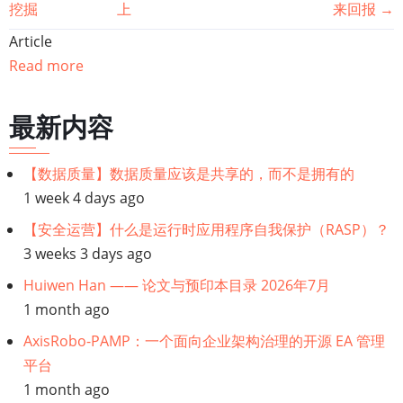
挖掘
上
来回报
→
籍
Article
遍
Read more
历
最新内容
链
【数据质量】数据质量应该是共享的，而不是拥有的
接：
1 week 4 days ago
数
【安全运营】什么是运行时应用程序自我保护（RASP）？
3 weeks 3 days ago
据
Huiwen Han —— 论文与预印本目录 2026年7月
1 month ago
科
AxisRobo-PAMP：一个面向企业架构治理的开源 EA 管理
学
平台
1 month ago