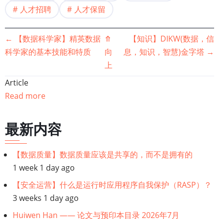
人才招聘
人才保留
书
←
【数据科学家】精英数据
⤊
【知识】DIKW(数据，信
科学家的基本技能和特质
向
息，知识，智慧)金字塔
→
籍
上
遍
Article
Read more
历
链
最新内容
接：
【数据质量】数据质量应该是共享的，而不是拥有的
1 week 1 day ago
【数
【安全运营】什么是运行时应用程序自我保护（RASP）？
据
3 weeks 1 day ago
Huiwen Han —— 论文与预印本目录 2026年7月