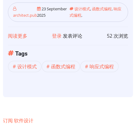
23 September
设计模式
,
函数式编程
,
响应
architect.pub
2025
式编程
,
阅读更多
关
登录
发表评论
52 次浏览
于
【设
Tags
计
设计模式
函数式编程
响应式编程
模
式】
响
应
式
和
函
订阅 软件设计
数
式