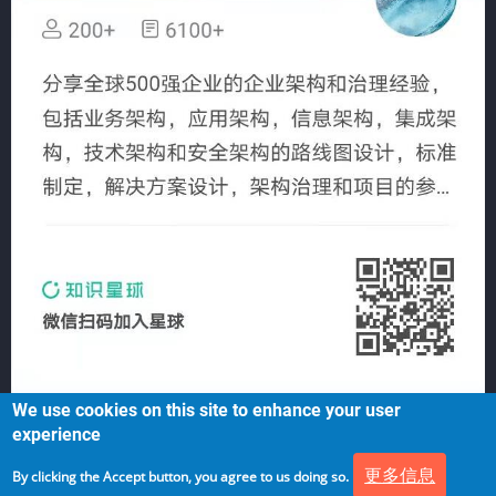
We use cookies on this site to enhance your user
experience
更多信息
By clicking the Accept button, you agree to us doing so.