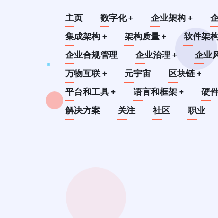
跳
Main
主页
数字化
+
企业架构
+
转
到
集成架构
+
架构质量
+
软件架
navigation
主
企业合规管理
企业治理
+
企业
要
万物互联
+
元宇宙
区块链
+
内
平台和工具
+
语言和框架
+
硬
容
解决方案
关注
社区
职业