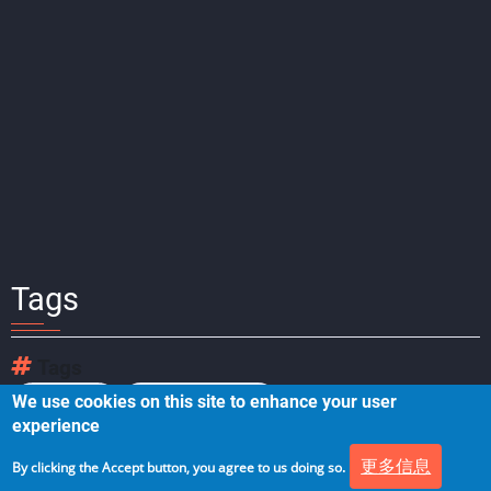
Tags
Tags
We use cookies on this site to enhance your user
数字化营销
digital marketing
experience
更多信息
By clicking the Accept button, you agree to us doing so.