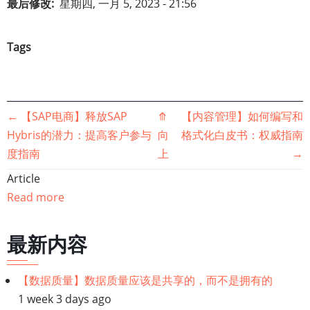
最后修改
星期四, 一月 5, 2023 - 21:56
Tags
书
←
【SAP电商】释放SAP
⤊
【内容管理】如何编写和
Hybris的潜力：提高客户参与
向
格式化白皮书：权威指南
籍
度指南
上
→
遍
Article
Read more
历
链
最新内容
接：
【数据质量】数据质量应该是共享的，而不是拥有的
1 week 3 days ago
【主