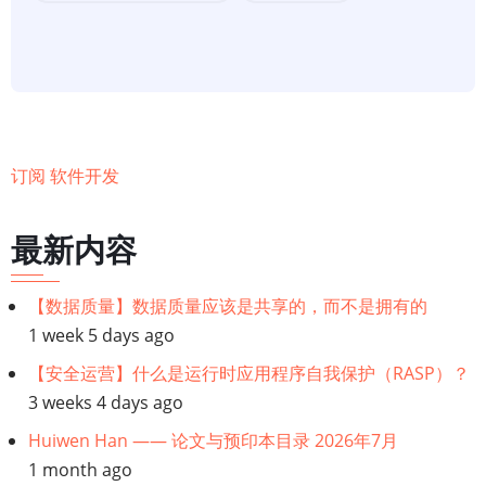
用
MySQL
许
可：
开
源
订阅 软件开发
许
可
与
最新内容
商
业
【数据质量】数据质量应该是共享的，而不是拥有的
许
1 week 5 days ago
可
【安全运营】什么是运行时应用程序自我保护（RASP）？
3 weeks 4 days ago
Huiwen Han —— 论文与预印本目录 2026年7月
1 month ago