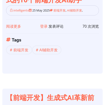
式的10个前端开发AI助手
UI
的
intelligentx
25 May 2025
前端开发
,
AI辅助开发
,
3
个
最
阅读更多
关
登录
发表评论
70 次浏览
佳
于
Python
【前
Tags
框
端
前端开发
AI辅助开发
架
开
发】
🚀
🔥
改
变
编
码
【前端开发】生成式AI革新前
方