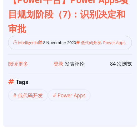
不
目规划阶段（7)：识别决定和
知
道
审批
从
哪
intelligentx
8 November 2020
低代码开发
,
Power Apps
,
里
开
阅读更多
关
登录
发表评论
84 次浏览
始？
于
请
【Power
进
Tags
平
低代码开发
Power Apps
台】
Power
Apps
项
目
规