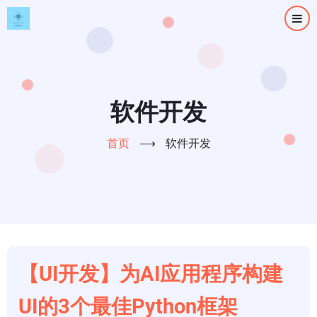
跳
转
到
主
要
内
软件开发
容
首页
⟶
软件开发
【UI开发】为AI应用程序构建
UI的3个最佳Python框架