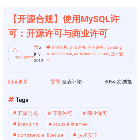
划
阶
【开源合规】使用MySQL许
段
可：开源许可与商业许可
（7)：
识
5
开源合规
,
开源许可
,
商业许可
,
licensing
,
别
July
source license
,
commercial license
,
技术安
intelligentx
决
2019
全
,
定
和
阅读更多
关
登录
发表评论
3054 次浏览
审
于
批
【开
Tags
源
开源合规
开源许可
商业许可
合
规】
licensing
source license
使
commercial license
技术安全