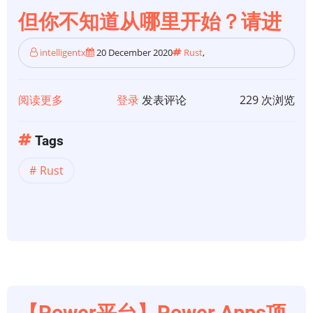
前
但你不知道从哪里开始？请进
端
开
intelligentx
20 December 2020
Rust
,
发：
传
统
阅读更多
关
登录
发表评论
229 次浏览
开
于
发
【Rust
Tags
模
语
Rust
式
言】
的
你
颠
想
覆
学
习
Rust，
但
你
【Power平台】Power Apps项