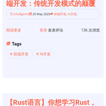
端开发：传统开发模式的颠覆
式
的
intelligentx
25 May 2025
前端开发
,
AI开发
,
10
个
前
阅读更多
关
登录
发表评论
136 次浏览
端
于
开
【前
Tags
发
端
前端开发
AI开发
AI
开
助
发】
手
生
成
式
AI
革
新
【Rust语言】你想学习Rust，