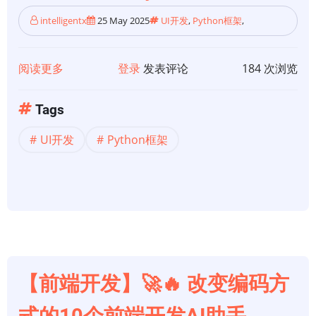
intelligentx
25 May 2025
UI开发
,
Python框架
,
阅读更多
关
登录
发表评论
184 次浏览
于
【UI
Tags
开
UI开发
Python框架
发】
为
AI
应
用
程
序
构
【前端开发】🚀🔥 改变编码方
建