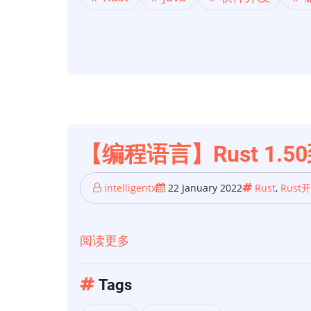
发】
Java
比
优
化
后
的
Rust
【编程语言】Rust 1.50
程
序
intelligentx
22 January 2022
Rust
,
Rust
更
快
阅读更多
关
于
【编
Tags
程