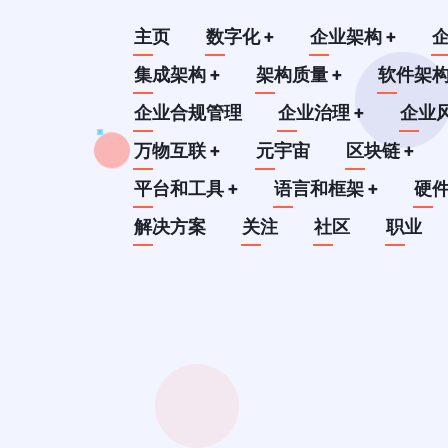
跳
Main
主页
数字化
+
企业架构
+
转
到
集成架构
+
架构质量
+
软件架
navigation
主
企业合规管理
企业治理
+
企业
要
万物互联
+
元宇宙
区块链
+
内
平台和工具
+
语言和框架
+
硬
容
解决方案
关注
社区
职业