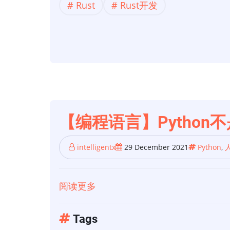
Rust
Rust开发
语
言】
Rust
1.50
到
Rust
1.58.1
的
【编程语言】Python
新
增
intelligentx
29 December 2021
Python
,
功
能
阅读更多
关
于
【编
Tags