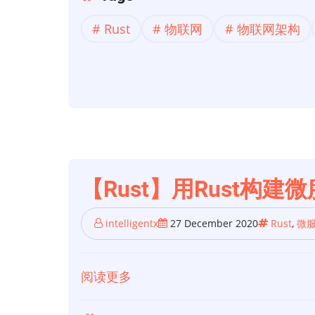
联
Rust
物联网
物联网架构
网】
Rust
系
列
（1）：
我
们
用
【Rust】用Rust构建
Rust
重
intelligentx
27 December 2020
Rust
,
微
写
了
阅读更多
关
我
于
们