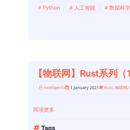
程
Python
人工智能
数据科
语
言】
Python
不
是
未
来
的
【物联网】Rust系列
编
程
intelligentx
1 January 2021
Rust
,
物联网
,
语
言
阅读更多
关
于
【物
Tags