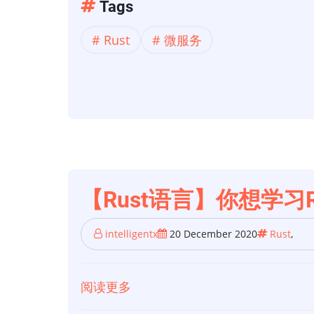
【Rust】
Tags
的
用
物
Rust
微服务
Rust
联
构
网
建
平
微
台，
服
并
务
侥
幸
【Rust语言】你想学
成
功
intelligentx
20 December 2020
Rust
,
阅读更多
关
于