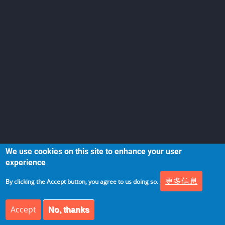
We use cookies on this site to enhance your user
experience
更多信息
By clicking the Accept button, you agree to us doing so.
Accept
No, thanks
© 2026 架构师研究会, All rights reserved.