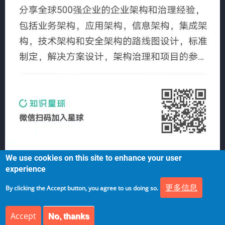
We use cookies on this site to enhance your user
experience
更多信息
By clicking the Accept button, you agree to us doing so.
Accept
No, thanks
© 2026 架构师研究会, All rights reserved.