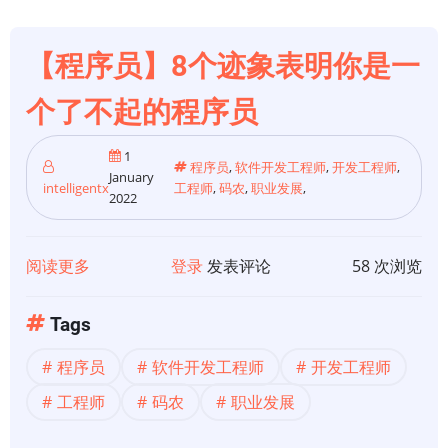
程
序
【程序员】8个迹象表明你是一
更
快
个了不起的程序员
1
程序员
,
软件开发工程师
,
开发工程师
,
January
intelligentx
工程师
,
码农
,
职业发展
,
2022
阅读更多
关
登录
发表评论
58 次浏览
于
【程
Tags
序
程序员
软件开发工程师
开发工程师
员】
8
工程师
码农
职业发展
个