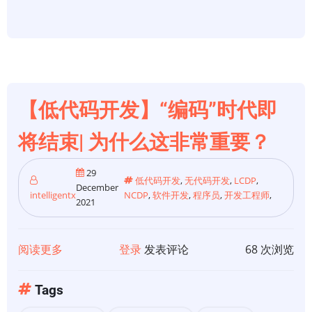
迹
象
表
明
你
是
【低代码开发】“编码”时代即
一
个
将结束| 为什么这非常重要？
了
不
29
低代码开发
,
无代码开发
,
LCDP
,
December
起
intelligentx
NCDP
,
软件开发
,
程序员
,
开发工程师
,
2021
的
程
序
阅读更多
关
登录
发表评论
68 次浏览
员
于
【低
Tags
代