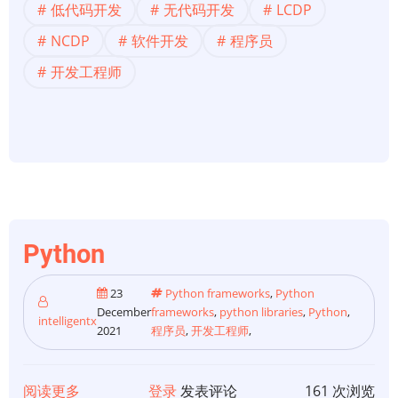
低代码开发
无代码开发
LCDP
码
开
NCDP
软件开发
程序员
发】
开发工程师
“编
码”
时
代
即
将
结
Python
束|
为
23
Python frameworks
,
Python
什
December
frameworks
,
python libraries
,
Python
,
intelligentx
么
2021
程序员
,
开发工程师
,
这
非
阅读更多
关
登录
发表评论
161 次浏览