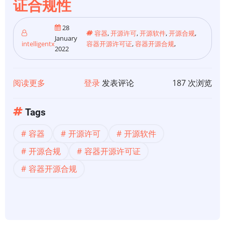
证合规性
可
风
28
险
容器
,
开源许可
,
开源软件
,
开源合规
,
January
intelligentx
容器开源许可证
,
容器开源合规
,
2022
阅读更多
关
登录
发表评论
187 次浏览
于
【开
Tags
源
容器
开源许可
开源软件
合
规】
开源合规
容器开源许可证
容
容器开源合规
器
和
开
源