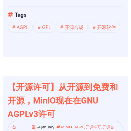
于
【开
Tags
源
AGPL
GPL
开源合规
开源软件
合
规】
什
么
是
AGPL
许
可
【开源许可】从开源到免费和
证？
开源，MinIO现在在GNU
回
答
AGPLv3许可
的
首
24 January
MinIO
,
AGPL
,
开源许可
,
开源合