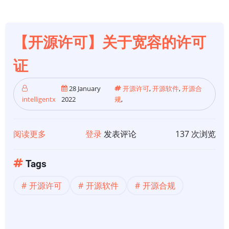
权
许
可
【开源许可】关于宽容的许可
证
证
28 January
开源许可
,
开源软件
,
开源合
intelligentx
2022
规
,
阅读更多
关
登录
发表评论
137 次浏览
于
【开
Tags
源
开源许可
开源软件
开源合规
许
可】
关