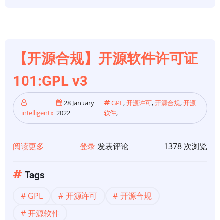
于
宽
容
的
许
【开源合规】开源软件许可证
可
101:GPL v3
证
28 January
GPL
,
开源许可
,
开源合规
,
开源
intelligentx
2022
软件
,
阅读更多
关
登录
发表评论
1378 次浏览
于
【开
Tags
源
GPL
开源许可
开源合规
合
规】
开源软件