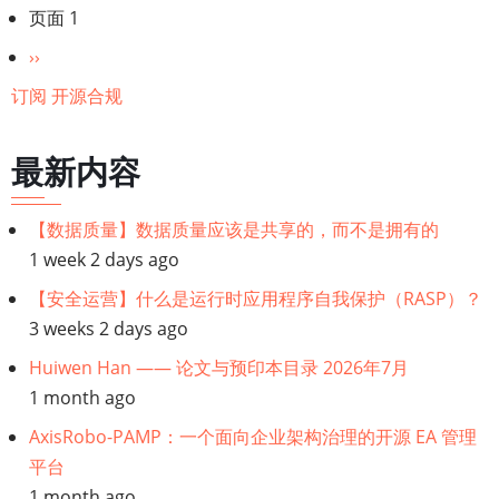
分
页面 1
挑
页
战
下
››
依
一
订阅 开源合规
然
页
存
最新内容
在
【数据质量】数据质量应该是共享的，而不是拥有的
1 week 2 days ago
【安全运营】什么是运行时应用程序自我保护（RASP）？
3 weeks 2 days ago
Huiwen Han —— 论文与预印本目录 2026年7月
1 month ago
AxisRobo-PAMP：一个面向企业架构治理的开源 EA 管理
平台
1 month ago