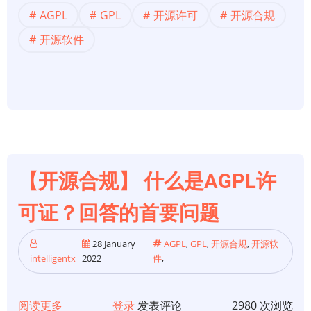
源
AGPL
GPL
开源许可
开源合规
合
规】
开源软件
开
源
软
件
许
可
证
【开源合规】 什么是AGPL许
101：
AGPL
可证？回答的首要问题
许
可
28 January
AGPL
,
GPL
,
开源合规
,
开源软
intelligentx
2022
件
,
证
阅读更多
关
登录
发表评论
2980 次浏览