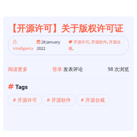
许
可
证
【开源许可】关于版权许可证
合
规
28 January
开源许可
,
开源软件
,
开源合
性
intelligentx
2022
规
,
阅读更多
关
登录
发表评论
98 次浏览
于
【开
Tags
源
开源许可
开源软件
开源合规
许
可】
关
于
版