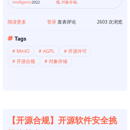
要
intelligentx
2022
规
,
对象存储
,
问
题
阅读更多
关
登录
发表评论
2603 次浏览
于
【开
Tags
源
MinIO
AGPL
开源许可
许
可】
开源合规
对象存储
从
开
源
到
免
费
和
【开源合规】开源软件安全挑
开