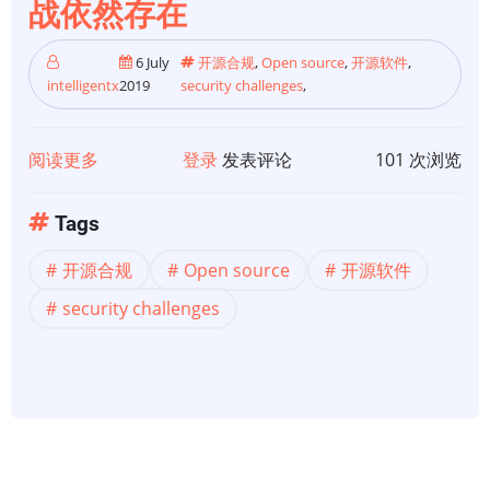
源，
战依然存在
MinIO
现
6 July
开源合规
,
Open source
,
开源软件
,
intelligentx
2019
security challenges
,
在
在
GNU
阅读更多
关
登录
发表评论
101 次浏览
AGPLv3
于
许
【开
Tags
可
源
开源合规
Open source
开源软件
合
规】
security challenges
开
源
软
件
安
全