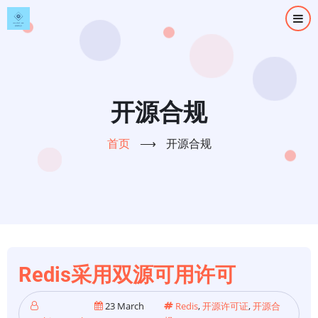
跳
转
到
主
要
内
开源合规
容
首页
⟶
开源合规
Redis采用双源可用许可
23 March
Redis
,
开源许可证
,
开源合