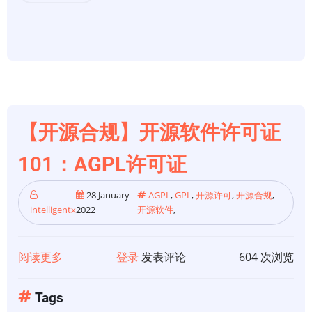
开
源
软
件
许
可
证
【开源合规】开源软件许可证
101:GPL
v3
101：AGPL许可证
28 January
AGPL
,
GPL
,
开源许可
,
开源合规
,
intelligentx
2022
开源软件
,
阅读更多
关
登录
发表评论
604 次浏览
于
【开
Tags