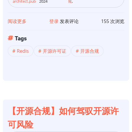
architect.pub
2024
规
,
阅读更多
关
登录
发表评论
155 次浏览
于
Redis
Tags
采
Redis
开源许可证
开源合规
用
双
源
可
用
许
可
【开源合规】如何驾驭开源许
可风险