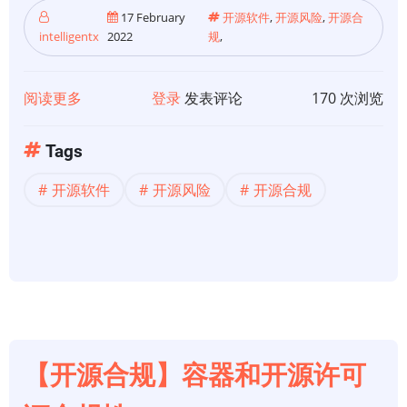
17 February
开源软件
,
开源风险
,
开源合
intelligentx
2022
规
,
阅读更多
关
登录
发表评论
170 次浏览
于
【开
Tags
源
开源软件
开源风险
开源合规
合
规】
如
何
驾
驭
开
源
【开源合规】容器和开源许可
许