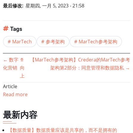
最后修改
星期四, 一月 5, 2023 - 21:58
Tags
MarTech
参考架构
MarTech参考架构
书
←
数字
⤊
【MarTech参考架构】Credera的MarTech参考
化营销
向
架构第2部分：同意管理和数据隐私
→
籍
上
遍
Article
Read more
历
链
最新内容
接：
【数据质量】数据质量应该是共享的，而不是拥有的