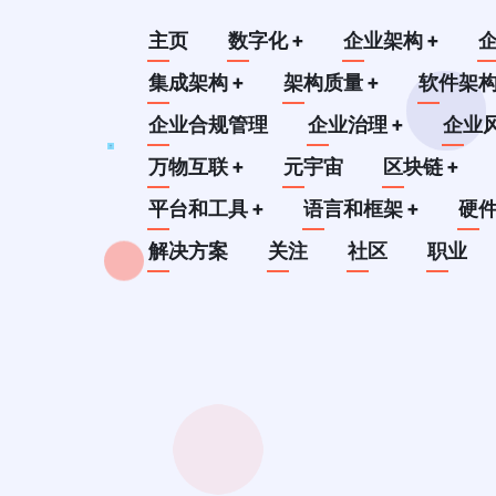
跳
Main
主页
数字化
+
企业架构
+
转
到
集成架构
+
架构质量
+
软件架
navigation
主
企业合规管理
企业治理
+
企业
要
万物互联
+
元宇宙
区块链
+
内
平台和工具
+
语言和框架
+
硬
容
解决方案
关注
社区
职业