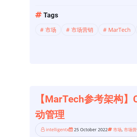
高
于
级
【MarTech
Tags
分
参
市场
市场营销
MarTech
析
考
和
架
营
构】
销
Credera
测
的
量
MarTech
参
考
【MarTech参考架构】
架
动管理
构
第
intelligentx
25 October 2022
市场
,
市场营
6