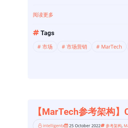
部
分：
阅读更多
关
AdTech
于
趋
【MarTech
Tags
势、
参
市场
市场营销
MarTech
参
考
与
架
者
构】
和
Credera
衡
的
量
MarTech
参
考
【MarTech参考架构】
架
构
intelligentx
25 October 2022
参考架构
,
M