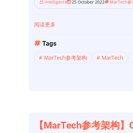
构
intelligentx
25 October 2022
MarTech
第
4
阅读更多
关
部
于
分：
【MarTech
Tags
内
参
容
MarTech参考架构
MarTech
考
管
架
理
构】
Credera
的
MarTech
参
考
【MarTech参考架构】
架