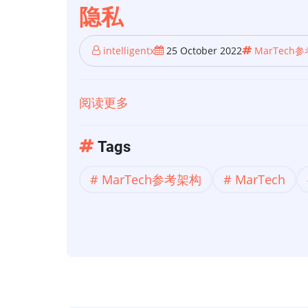
隐私
构
第
intelligentx
25 October 2022
MarTech
3
部
分：
阅读更多
关
单
于
一
【MarTech
Tags
客
参
MarTech参考架构
MarTech
户
考
视
架
图
构】
Credera
的
MarTech