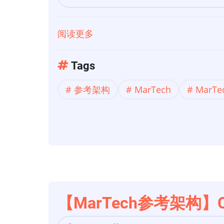
第
5
阅读更多
关
部
于
分：
【MarTech
Tags
营
参
销
参考架构
MarTech
MarT
考
自
架
动
构】
化
Credera
和
的
活
MarTech
动
参
管
考
【MarTech参考架构】
理
架