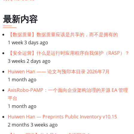
部
分：
最新内容
如
何
【数据质量】数据质量应该是共享的，而不是拥有的
在
1 week 3 days ago
Ubuntu
上
【安全运营】什么是运行时应用程序自我保护（RASP）？
设
3 weeks 2 days ago
置
Huiwen Han —— 论文与预印本目录 2026年7月
Kerberos
1 month ago
AxisRobo-PAMP：一个面向企业架构治理的开源 EA 管理
平台
1 month ago
Huiwen Han — Preprints Public Inventory v10.15
2 months 3 weeks ago