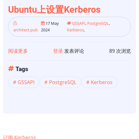
Ubuntu上设置Kerberos
17 May
GSSAPI
,
PostgreSQL
,
architect.pub
2024
Kerberos
,
阅读更多
关
登录
发表评论
89 次浏览
于
PostgreSQL
Tags
GSSAPI
GSSAPI
PostgreSQL
Kerberos
Kerberos
身
份
验
证
第
1
订阅 Kerberos