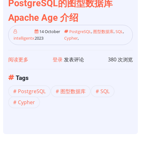
PostgreSQL的图型数据库
Apache Age 介绍
14 October
PostgreSQL
,
图型数据库
,
SQL
,
intelligentx
2023
Cypher
,
阅读更多
关
登录
发表评论
380 次浏览
于
【图
Tags
型
PostgreSQL
图型数据库
SQL
数
据
Cypher
库】
基
于
PostgreSQL