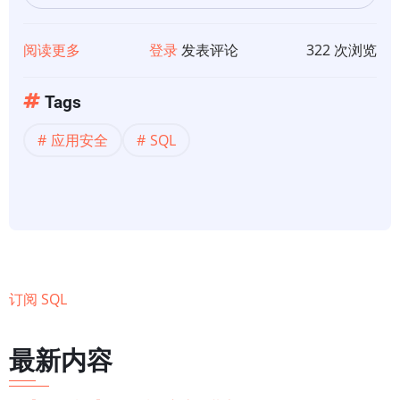
学
和
阅读更多
关
登录
发表评论
322 次浏览
统
于
计）
【数
Tags
据
应用安全
SQL
安
全】
五
个
SQL
Server
最
订阅 SQL
佳
实
最新内容
践