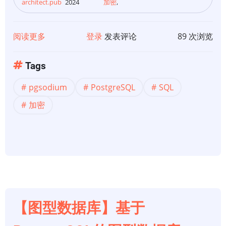
architect.pub
2024
加密
,
阅读更多
关
登录
发表评论
89 次浏览
于
pgsodium：
Tags
加
pgsodium
PostgreSQL
SQL
密
功
加密
能
【图型数据库】基于