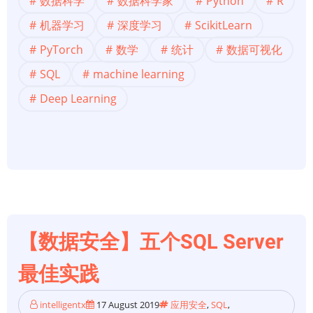
数据科学
数据科学家
Python
R
科
学】
机器学习
深度学习
ScikitLearn
顶
PyTorch
数学
统计
数据可视化
级
SQL
machine learning
数
Deep Learning
据
科
学
备
忘
单
（ML、
DL、
【数据安全】五个SQL Server
Python、
最佳实践
R、
SQL、
intelligentx
17 August 2019
应用安全
,
SQL
,
数