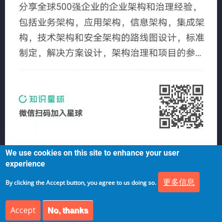
We use cookies on this site to enhance your user
experience
更多信息
By clicking the Accept button, you agree to us doing so.
Accept
No, thanks
© 2026 架构师研究会, All rights reserved.