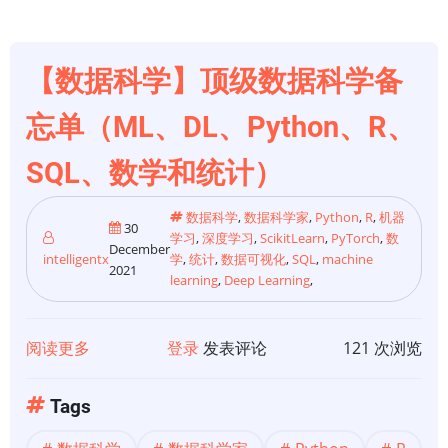
的
图
型
【数据科学】顶级数据科学备
数
据
忘单（ML、DL、Python、R、
库
SQL、数学和统计）
Apache
Age
数据科学
,
数据科学家
,
Python
,
R
,
机器
介
30
学习
,
深度学习
,
ScikitLearn
,
PyTorch
,
数
December
绍
intelligentx
学
,
统计
,
数据可视化
,
SQL
,
machine
2021
learning
,
Deep Learning
,
阅读更多
关
登录
发表评论
121 次浏览
于
【数
Tags
据