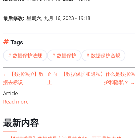
最后修改
星期六, 九月 16, 2023 - 19:18
Tags
数据保护法规
数据保护
数据保护合规
书
←
【数据保护】数
⤊
向
【数据保护和隐私】什么是数据保
据去标识
上
护和隐私？
→
籍
Article
遍
Read more
历
最新内容
链