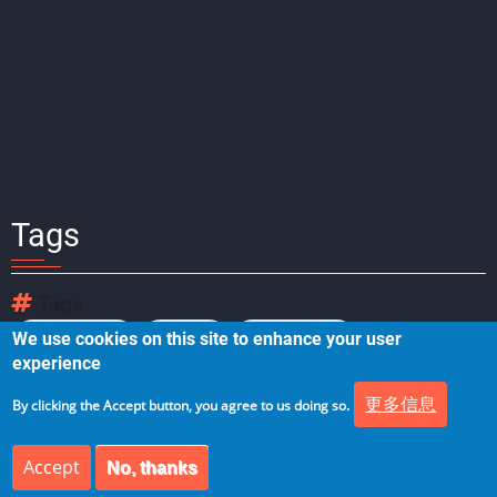
Tags
Tags
We use cookies on this site to enhance your user
数据保护法规
数据保护
数据保护合规
experience
更多信息
By clicking the Accept button, you agree to us doing so.
Accept
No, thanks
© 2026 架构师研究会, All rights reserved.