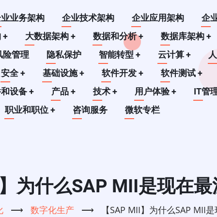
企业业务架构
企业技术架构
企业应用架构
企
构
+
大数据架构
+
数据和分析
+
数据库架构
+
风险管理
隐私保护
智能转型
+
云计算
+
安全
+
基础设施
+
软件开发
+
软件测试
+
件和设备
+
产品
+
技术
+
用户体验
+
IT管
职业和职位
+
咨询服务
微软专栏
II】为什么SAP MII是现
化
⟶
数字化生产
⟶
【SAP MII】为什么SAP M