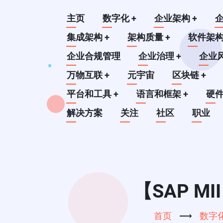
跳
Main
主页
数字化
+
企业架构
+
转
到
集成架构
+
架构质量
+
软件架
navigation
主
企业合规管理
企业治理
+
企业
要
万物互联
+
元宇宙
区块链
+
内
平台和工具
+
语言和框架
+
硬
容
解决方案
关注
社区
职业
【SAP M
首页
⟶
数字