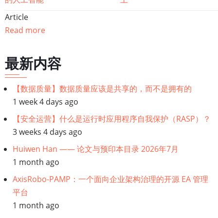
籍
Article
遍
Read more
历
最新内容
链
【数据质量】数据质量应该是共享的，而不是拥有的
接：
1 week 4 days ago
【人
【安全运营】什么是运行时应用程序自我保护（RASP）？
3 weeks 4 days ago
工
Huiwen Han —— 论文与预印本目录 2026年7月
1 month ago
智
AxisRobo-PAMP：一个面向企业架构治理的开源 EA 管理
能
平台
1 month ago
合