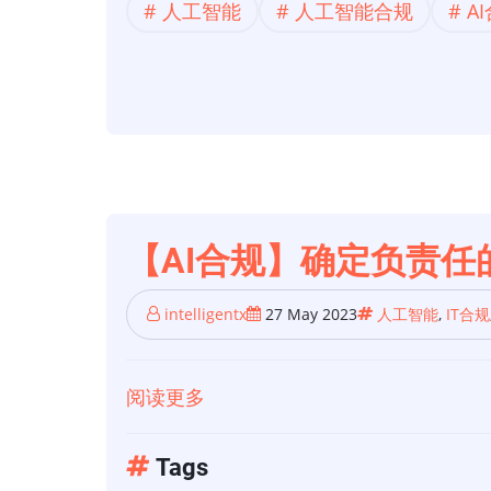
人工智能
人工智能合规
A
规】
谷
歌
关
于
负
责
任
【AI合规】确定负责
人
工
intelligentx
27 May 2023
人工智能
,
IT合规
智
能
阅读更多
关
的
于
原
【AI
Tags
则