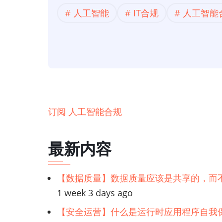
合
人工智能
IT合规
人工智能
规】
确
定
负
责
任
的
订阅 人工智能合规
人
工
最新内容
智
能
【数据质量】数据质量应该是共享的，而
的
1 week 3 days ago
指
导
【安全运营】什么是运行时应用程序自我保