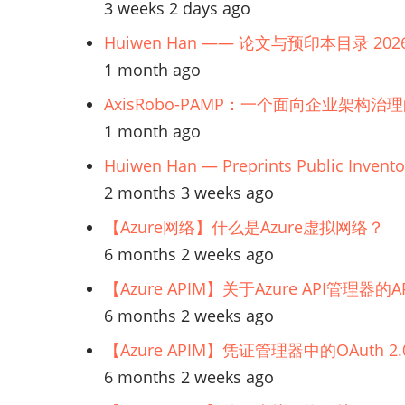
原
3 weeks 2 days ago
则
Huiwen Han —— 论文与预印本目录 202
1 month ago
AxisRobo-PAMP：一个面向企业架构治
1 month ago
Huiwen Han — Preprints Public Invento
2 months 3 weeks ago
【Azure网络】什么是Azure虚拟网络？
6 months 2 weeks ago
【Azure APIM】关于Azure API管理
6 months 2 weeks ago
【Azure APIM】凭证管理器中的OAuth
6 months 2 weeks ago