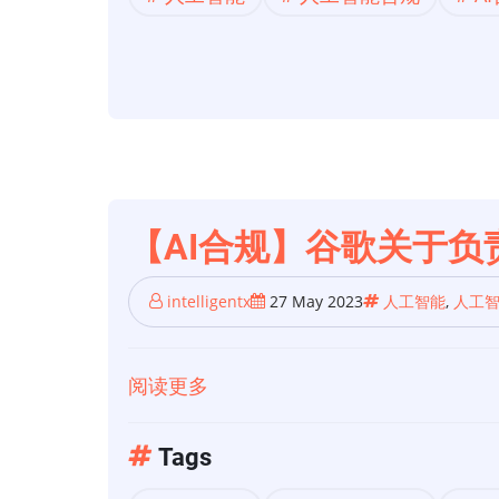
规】
谷
歌
负
责
任
的
人
【AI合规】谷歌关于
工
智
intelligentx
27 May 2023
人工智能
,
人工
能
实
阅读更多
关
践
于
【AI
Tags
合