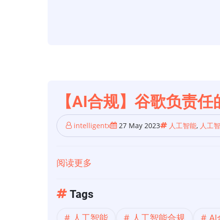
能
合
规】
Github
Copilot
影
响
【AI合规】谷歌负责任
分
析
intelligentx
27 May 2023
人工智能
,
人工
阅读更多
关
于
【AI
Tags
合
人工智能
人工智能合规
A