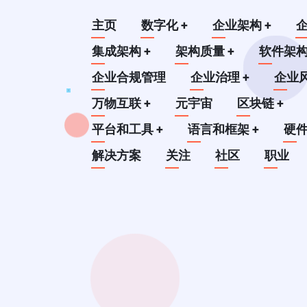
跳
Main
主页
数字化
+
企业架构
+
转
到
集成架构
+
架构质量
+
软件架
navigation
主
企业合规管理
企业治理
+
企业
要
万物互联
+
元宇宙
区块链
+
内
平台和工具
+
语言和框架
+
硬
容
解决方案
关注
社区
职业