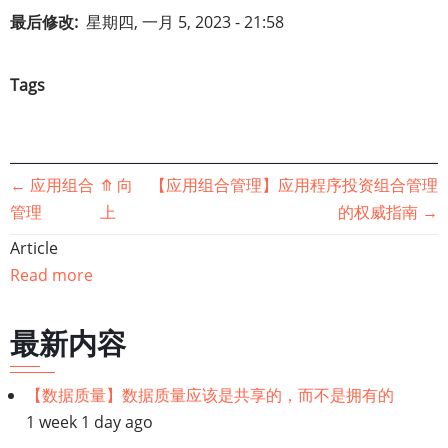
最后修改
星期四, 一月 5, 2023 - 21:58
Tags
书
←
应用组合
⤊
向
【应用组合管理】应用程序投资组合管理
管理
上
的权威指南
→
籍
Article
遍
Read more
历
最新内容
链
【数据质量】数据质量应该是共享的，而不是拥有的
接：
1 week 1 day ago