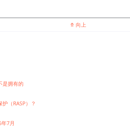
⤊
向上
不是拥有的
护（RASP）？
6年7月