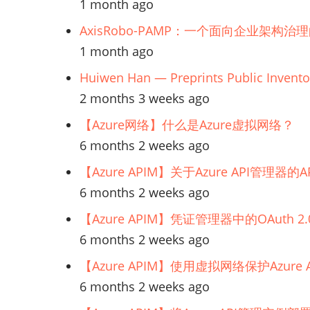
1 month ago
智
AxisRobo-PAMP：一个面向企业架构治
1 month ago
能
Huiwen Han — Preprints Public Invento
治
2 months 3 weeks ago
【Azure网络】什么是Azure虚拟网络？
理
6 months 2 weeks ago
【Azure APIM】关于Azure API管理
6 months 2 weeks ago
【Azure APIM】凭证管理器中的OAuth
6 months 2 weeks ago
【Azure APIM】使用虚拟网络保护Azur
6 months 2 weeks ago