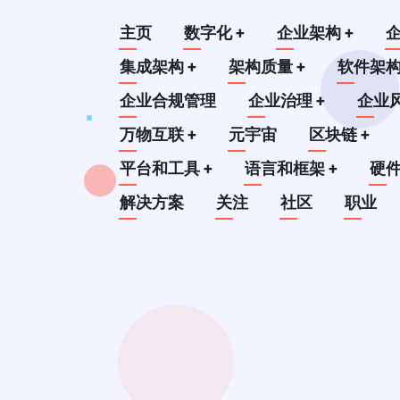
跳
Main
主页
数字化
+
企业架构
+
转
到
集成架构
+
架构质量
+
软件架
navigation
主
企业合规管理
企业治理
+
企业
要
万物互联
+
元宇宙
区块链
+
内
平台和工具
+
语言和框架
+
硬
容
解决方案
关注
社区
职业