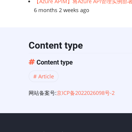
【Azure APIM】将Azure API管理实
6 months 2 weeks ago
Content type
Content type
Article
网站备案号:
京ICP备2022026098号-2