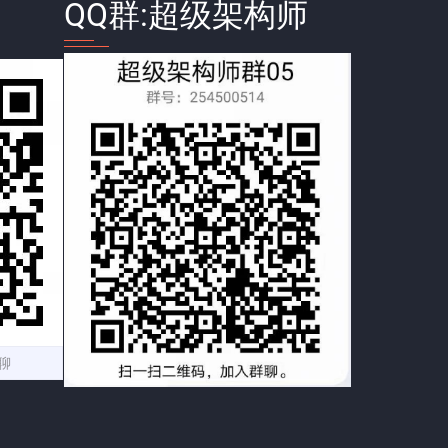
QQ群:超级架构师
聊