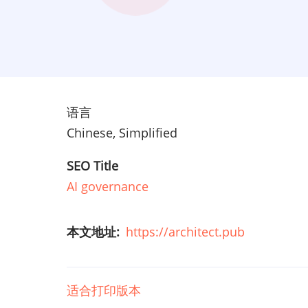
语言
Chinese, Simplified
SEO Title
AI governance
本文地址
https://architect.pub
适合打印版本