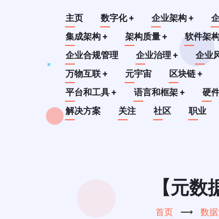
跳
Main
主页
数字化
+
企业架构
+
转
到
集成架构
+
架构质量
+
软件架
navigation
主
企业合规管理
企业治理
+
企业
要
万物互联
+
元宇宙
区块链
+
内
平台和工具
+
语言和框架
+
硬
容
解决方案
关注
社区
职业
【元数
首页
⟶
数据