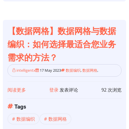
使
用
数
据
【数据网格】数据网格与数据
网
格
编织：如何选择最适合您业务
需求的方法？
intelligentx
17 May 2023
数据编织
,
数据网格
,
阅读更多
关
登录
发表评论
92 次浏览
于
【数
Tags
据
数据编织
数据网格
网
格】