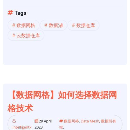
于
【数
Tags
据
数据网格
数据湖
数据仓库
架
构】
云数据仓库
数
据
架
构
的
过
去、
【数据网格】如何选择数据网
现
在
格技术
和
未
29 April
数据网格
,
Data Mesh
,
数据所有
intelligentx
2023
权
,
来