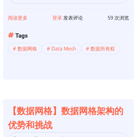
阅读更多
关
登录
发表评论
59 次浏览
于
【数
Tags
据
数据网格
Data Mesh
数据所有权
网
格】
如
何
选
择
数
据
【数据网格】数据网格架构的
网
优势和挑战
格
技