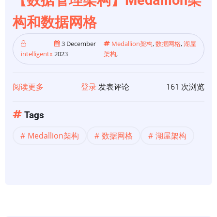
【数据管理架构】Medallion架
构和数据网格
3 December
Medallion架构
,
数据网格
,
湖屋
intelligentx
2023
架构
,
阅读更多
关
登录
发表评论
161 次浏览
于
【数
Tags
据
Medallion架构
数据网格
湖屋架构
管
理
架
构】
Medallion
架