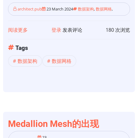
architect.pub
23 March 2024
数据架构
,
数据网格
,
阅读更多
关
登录
发表评论
180 次浏览
于
引
Tags
入
数据架构
数据网格
数
据
网
格
2.0：
数
据
治
Medallion Mesh的出现
理
23