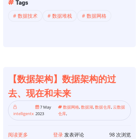
【数
Tags
据
数据技术
数据堆栈
数据网格
技
术】
现
代
数
据
堆
栈
【数据架构】数据架构的过
中
去、现在和未来
的
问
7 May
数据网格
,
数据湖
,
数据仓库
,
云数据
题
intelligentx
2023
仓库
,
阅读更多
关
登录
发表评论
98 次浏览