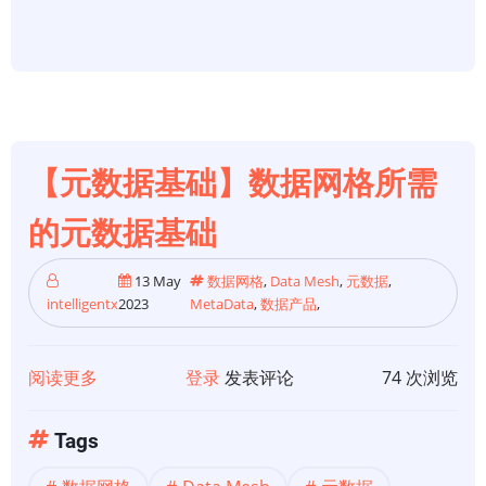
数
据
网
格
与
数
【元数据基础】数据网格所需
据
的元数据基础
编
织：
13 May
数据网格
,
Data Mesh
,
元数据
,
如
intelligentx
2023
MetaData
,
数据产品
,
何
选
阅读更多
关
登录
发表评论
74 次浏览
择
于
最
【元
适
Tags
数
合