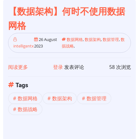
构
和
【数据架构】何时不使用数据
数
网格
据
网
26 August
数据网格
,
数据架构
,
数据管理
,
数
格
intelligentx
2023
据战略
,
阅读更多
关
登录
发表评论
58 次浏览
于
【数
Tags
据
数据网格
数据架构
数据管理
架
构】
数据战略
何
时
不