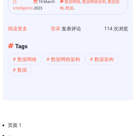
19 March
数据网格
,
数据网格架构
,
数据架
术
intelligentx
2023
构
,
数据
,
阅读更多
关
登录
发表评论
114 次浏览
于
【数
Tags
据
数据网格
数据网格架构
数据架构
网
格】
数据
数
据
网
格
架
构
分
页面 1
的
页
优
下
››