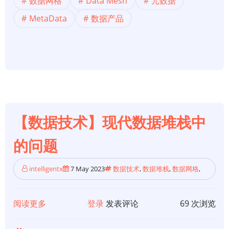
数据网格
Data Mesh
元数据
据
您
基
MetaData
数据产品
业
础】
务
数
需
据
求
网
的
格
方
所
法？
需
【数据技术】现代数据堆栈中
的
元
的问题
数
据
intelligentx
7 May 2023
数据技术
,
数据堆栈
,
数据网格
,
基
础
阅读更多
关
登录
发表评论
69 次浏览
于