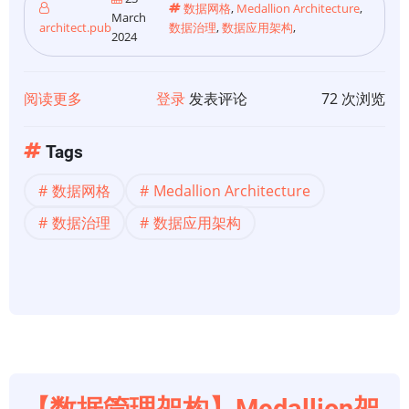
的
数据网格
,
Medallion Architecture
,
March
新
architect.pub
数据治理
,
数据应用架构
,
2024
时
代
阅读更多
关
登录
发表评论
72 次浏览
于
Medallion
Tags
Mesh
数据网格
Medallion Architecture
的
出
数据治理
数据应用架构
现