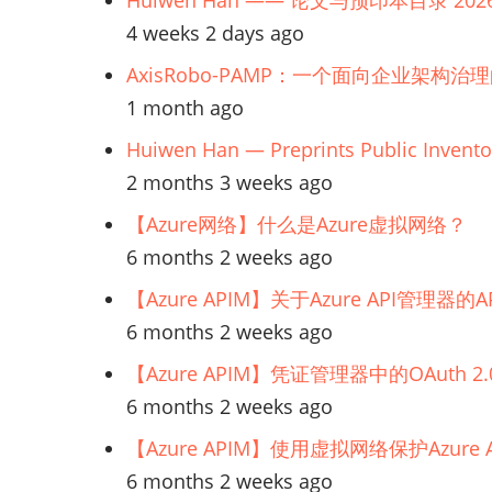
Huiwen Han —— 论文与预印本目录 202
4 weeks 2 days ago
AxisRobo-PAMP：一个面向企业架构治
1 month ago
Huiwen Han — Preprints Public Invento
2 months 3 weeks ago
【Azure网络】什么是Azure虚拟网络？
6 months 2 weeks ago
【Azure APIM】关于Azure API管理
6 months 2 weeks ago
【Azure APIM】凭证管理器中的OAuth
6 months 2 weeks ago
【Azure APIM】使用虚拟网络保护Azur
6 months 2 weeks ago