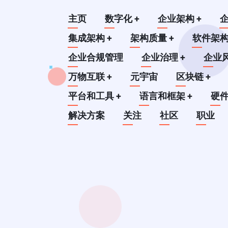
跳
Main
主页
数字化
+
企业架构
+
转
到
集成架构
+
架构质量
+
软件架
navigation
主
企业合规管理
企业治理
+
企业
要
万物互联
+
元宇宙
区块链
+
内
平台和工具
+
语言和框架
+
硬
容
解决方案
关注
社区
职业