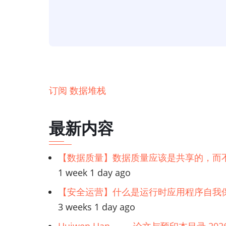
术】
现
代
数
据
堆
订阅 数据堆栈
栈
中
最新内容
的
问
【数据质量】数据质量应该是共享的，而
题
1 week 1 day ago
【安全运营】什么是运行时应用程序自我保
3 weeks 1 day ago