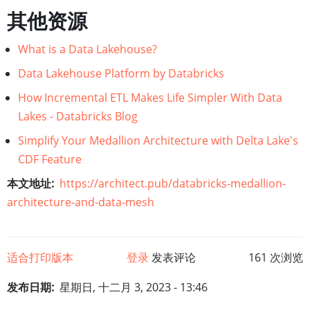
其他资源
What is a Data Lakehouse?
Data Lakehouse Platform by Databricks
How Incremental ETL Makes Life Simpler With Data
Lakes - Databricks Blog
Simplify Your Medallion Architecture with Delta Lake's
CDF Feature
本文地址
https://architect.pub/databricks-medallion-
architecture-and-data-mesh
适合打印版本
登录
发表评论
161 次浏览
发布日期
星期日, 十二月 3, 2023 - 13:46