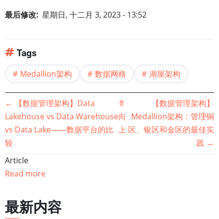
最后修改
星期日, 十二月 3, 2023 - 13:52
Tags
Medallion架构
数据网格
湖屋架构
书
←
【数据管理架构】Data
⤊
【数据管理架构】
Lakehouse vs Data Warehouse
向
Medallion架构：管理铜
籍
vs Data Lake——数据平台的比
上
区、银区和金区的最佳实
较
践
→
遍
Article
历
Read more
链
最新内容
接：