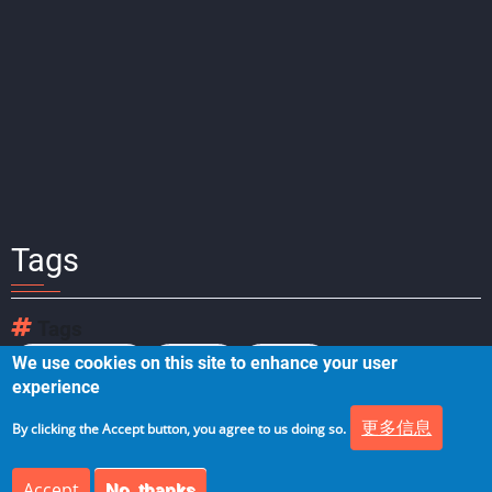
Tags
Tags
We use cookies on this site to enhance your user
Medallion架构
数据网格
湖屋架构
experience
更多信息
By clicking the Accept button, you agree to us doing so.
Accept
No, thanks