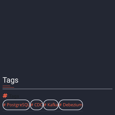
Tags
Tags
PostgreSQL
CDC
Kafka
Debezium