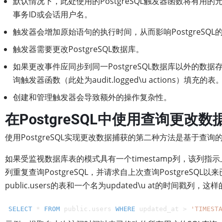
默认情况下，此处使用的PostgreSQL触发器函数将有
事务ID或会话用户名。
触发器会增加原始语句的执行时间，从而影响PostgreSQL
触发器需要更改PostgreSQL数据库。
如果更改事件应同步到同一PostgreSQL数据库以外的
询触发器函数（此处为audit.logged\u actions）填充的表
创建和管理触发器会导致额外的操作复杂性。
在PostgreSQL中使用查询更改数
使用PostgreSQL实现更改数据捕获的第二种方法是基于查询
如果受监视数据库表的模式具有一个timestamp列，该列
列重复查询PostgreSQL，并请求自上次查询PostgreSQ
public.users的表和一个名为updated\u at的时间戳
SELECT
 * 
FROM
 public.users 
WHERE
 updated_at > 
'TIMEST