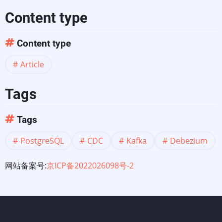
Content type
Content type
Article
Tags
Tags
PostgreSQL
CDC
Kafka
Debezium
网站备案号:
京ICP备2022026098号-2