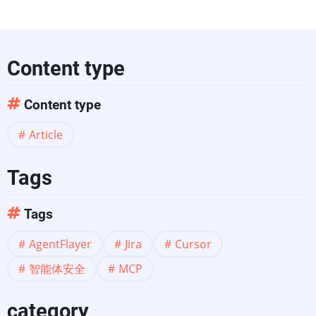
Content type
Content type
Article
Tags
Tags
AgentFlayer
Jira
Cursor
智能体安全
MCP
category