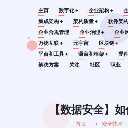
跳
Main
主页
数字化
+
企业架构
+
转
到
集成架构
+
架构质量
+
软件架
navigation
主
企业合规管理
企业治理
+
企业
要
万物互联
+
元宇宙
区块链
+
内
平台和工具
+
语言和框架
+
硬
容
解决方案
关注
社区
职业
【数据安全】如何
首页
⟶
安全技术