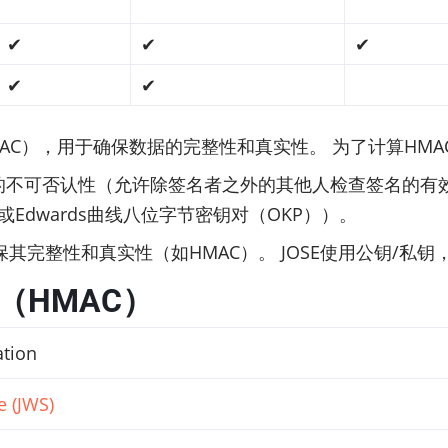
✔
✔
✔
✔
✔
MAC），用于确保数据的完整性和真实性。 为了计算HM
的不可否认性（允许除签名者之外的其他人检查签名的有效
或Edwards曲线八位字节密钥对（OKP））。
其完整性和真实性（如HMAC）。 JOSE使用公钥/私
（HMAC）
ation
 (JWS)