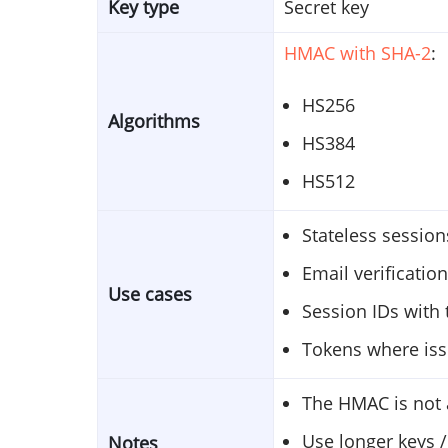
Key type
Secret key
HMAC with SHA-2
:
HS256
Algorithms
HS384
HS512
Stateless session
Email verificatio
Use cases
Session IDs with 
Tokens where iss
The HMAC is not a
Use longer keys /
Notes