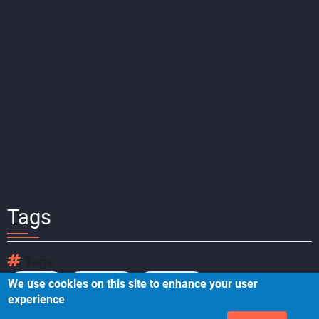
Tags
Tags
We use cookies on this site to enhance your user
数据架构
数据架构师
数据工程师
experience