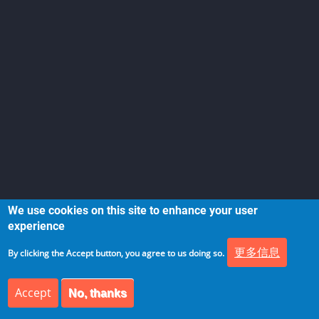
We use cookies on this site to enhance your user
experience
干货直播，干货分享
更多信息
By clicking the Accept button, you agree to us doing so.
Accept
No, thanks
微信小号