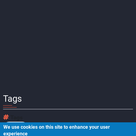
Tags
Tags
We use cookies on this site to enhance your user
数据架构
experience