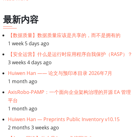
历
链
最新内容
接：
【数据质量】数据质量应该是共享的，而不是拥有的
1 week 5 days ago
【数
【安全运营】什么是运行时应用程序自我保护（RASP）？
据
3 weeks 4 days ago
Huiwen Han —— 论文与预印本目录 2026年7月
架
1 month ago
构
AxisRobo-PAMP：一个面向企业架构治理的开源 EA 管理
平台
师】
1 month ago
什
Huiwen Han — Preprints Public Inventory v10.15
2 months 3 weeks ago
么