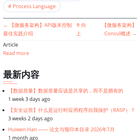
Process Language
书
←
【微服务架构】API版本控制
⤊
向
【微服务架构】
最佳实践介绍
上
Consul概述
→
籍
Article
遍
Read more
历
最新内容
链
【数据质量】数据质量应该是共享的，而不是拥有的
接：
1 week 3 days ago
【微
【安全运营】什么是运行时应用程序自我保护（RASP）？
3 weeks 2 days ago
服
Huiwen Han —— 论文与预印本目录 2026年7月
1 month ago