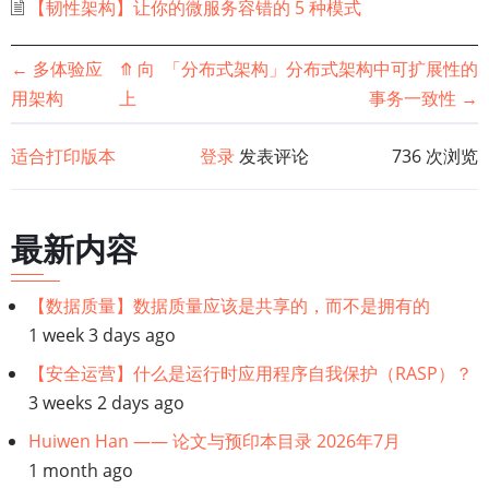
【韧性架构】让你的微服务容错的 5 种模式
书
←
多体验应
⤊
向
「分布式架构」分布式架构中可扩展性的
用架构
上
事务一致性
→
籍
适合打印版本
登录
发表评论
736 次浏览
遍
历
最新内容
链
【数据质量】数据质量应该是共享的，而不是拥有的
接：
1 week 3 days ago
微
【安全运营】什么是运行时应用程序自我保护（RASP）？
3 weeks 2 days ago
服
Huiwen Han —— 论文与预印本目录 2026年7月
务
1 month ago