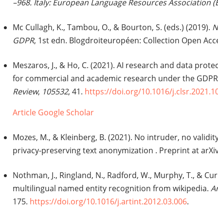
–968. Italy: European Language Resources Association 
Mc Cullagh, K., Tambou, O., & Bourton, S. (eds.) (2019).
N
GDPR
, 1st edn. Blogdroiteuropéen: Collection Open Acc
Meszaros, J., & Ho, C. (2021). AI research and data prote
for commercial and academic research under the GDP
Review
,
105532
, 41.
https://doi.org/10.1016/j.clsr.2021.
Article
Google Scholar
Mozes, M., & Kleinberg, B. (2021). No intruder, no validity
privacy-preserving text anonymization . Preprint at arXiv
Nothman, J., Ringland, N., Radford, W., Murphy, T., & Curr
multilingual named entity recognition from wikipedia.
Ar
175.
https://doi.org/10.1016/j.artint.2012.03.006
.