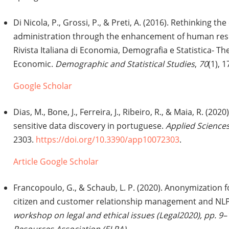
Di Nicola, P., Grossi, P., & Preti, A. (2016). Rethinking th
administration through the enhancement of human resou
Rivista Italiana di Economia, Demografia e Statistica- The
Economic.
Demographic and Statistical Studies
,
70
(1), 1
Google Scholar
Dias, M., Bone, J., Ferreira, J., Ribeiro, R., & Maia, R. (20
sensitive data discovery in portuguese.
Applied Science
2303.
https://doi.org/10.3390/app10072303
.
Article
Google Scholar
Francopoulo, G., & Schaub, L. P. (2020). Anonymization f
citizen and customer relationship management and NLP
workshop on legal and ethical issues (Legal2020), pp. 