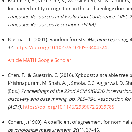
Brandsen, A., Verberne, S., Wansleeben, M., & Lambers, K
for named entity recognition in the archaeology domain
Language Resources and Evaluation Conference, LREC 2
Language Resources Association (ELRA)
.
Breiman, L. (2001). Random forests.
Machine Learning
,
4
32.
https://doi.org/10.1023/A:1010933404324
.
Article
MATH
Google Scholar
Chen, T., & Guestrin, C. (2016). Xgboost: a scalable tree 
Krishnapuram, M. Shah, A. J. Smola, C.C. Aggarwal, D. Sh
(Eds.)
Proceedings of the 22nd ACM SIGKDD internation
discovery and data mining, pp. 785–794. Association f
(ACM)
.
https://doi.org/10.1145/2939672.2939785
.
Cohen, J. (1960). A coefficient of agreement for nominal 
psychological measurement
,
20
(1), 37–46.