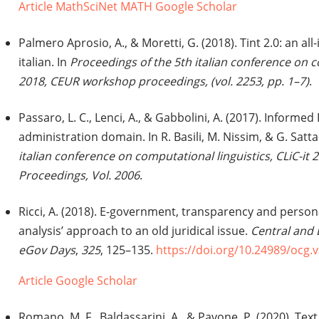
Article
MathSciNet
MATH
Google Scholar
Palmero Aprosio, A., & Moretti, G. (2018). Tint 2.0: an all-
italian. In
Proceedings of the 5th italian conference on co
2018, CEUR workshop proceedings, (vol. 2253, pp. 1–7)
.
Passaro, L. C., Lenci, A., & Gabbolini, A. (2017). Informed 
administration domain. In R. Basili, M. Nissim, & G. Satta
italian conference on computational linguistics, CLiC-i
Proceedings, Vol. 2006
.
Ricci, A. (2018). E-government, transparency and person
analysis’ approach to an old juridical issue.
Central and
eGov Days
,
325
, 125–135.
https://doi.org/10.24989/ocg.
Article
Google Scholar
Romano, M. F., Baldassarini, A., & Pavone, P. (2020). Text