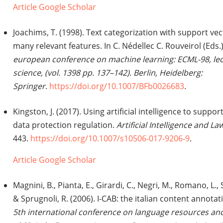
Article
Google Scholar
Joachims, T. (1998). Text categorization with support ve
many relevant features. In C. Nédellec C. Rouveirol (Eds.
european conference on machine learning: ECML-98, le
science, (vol. 1398 pp. 137–142). Berlin, Heidelberg:
Springer
.
https://doi.org/10.1007/BFb0026683
.
Kingston, J. (2017). Using artificial intelligence to supp
data protection regulation.
Artificial Intelligence and La
443.
https://doi.org/10.1007/s10506-017-9206-9
.
Article
Google Scholar
Magnini, B., Pianta, E., Girardi, C., Negri, M., Romano, L., 
& Sprugnoli, R. (2006). I-CAB: the italian content annotat
5th international conference on language resources and 