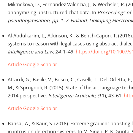
Mikmekova, D., Fernandez Valencia, J., & Wechsler, R. (20
anonymizing unstructured chat data. In
Proceedings of
pseudonymisation, pp. 1–7. Finland: Linköping Electroni
Al-Abdulkarim, L., Atkinson, K., & Bench-Capon, T. (2016
systems to reason with legal cases using abstract diale
Intelligence and Law
,
24
, 1–49.
https://doi.org/10.1007/
Article
Google Scholar
Attardi, G., Basile, V., Bosco, C., Caselli, T., Dell’Orletta, F
M., & Sprugnoli, R. (2015). State of the art language tech
2014 perspective.
Intelligenza Artificiale
,
9
(1), 43–61.
http
Article
Google Scholar
Bansal, A., & Kaur, S. (2018). Extreme gradient boosting 
in intrusion detection systems. In M. Singh, P. K. Gupta, V