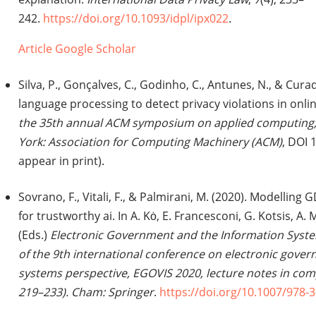
242.
https://doi.org/10.1093/idpl/ipx022
.
Article
Google Scholar
Silva, P., Gonçalves, C., Godinho, C., Antunes, N., & Cura
language processing to detect privacy violations in onli
the 35th annual ACM symposium on applied computing,
York: Association for Computing Machinery (ACM)
, DOI 
appear in print).
Sovrano, F., Vitali, F., & Palmirani, M. (2020). Modellin
for trustworthy ai. In A. Kȯ, E. Francesconi, G. Kotsis, A. M.
(Eds.)
Electronic Government and the Information Syste
of the 9th international conference on electronic gove
systems perspective, EGOVIS 2020, lecture notes in comp
219–233). Cham: Springer
.
https://doi.org/10.1007/978-