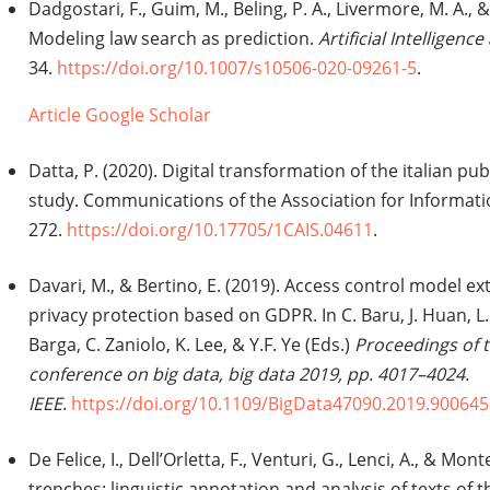
Dadgostari, F., Guim, M., Beling, P. A., Livermore, M. A.,
Modeling law search as prediction.
Artificial Intelligenc
34.
https://doi.org/10.1007/s10506-020-09261-5
.
Article
Google Scholar
Datta, P. (2020). Digital transformation of the italian pu
study. Communications of the Association for Informat
272.
https://doi.org/10.17705/1CAIS.04611
.
Davari, M., & Bertino, E. (2019). Access control model e
privacy protection based on GDPR. In C. Baru, J. Huan, L. K
Barga, C. Zaniolo, K. Lee, & Y.F. Ye (Eds.)
Proceedings of t
conference on big data, big data 2019, pp. 4017–4024.
IEEE
.
https://doi.org/10.1109/BigData47090.2019.90064
De Felice, I., Dell’Orletta, F., Venturi, G., Lenci, A., & Mon
trenches: linguistic annotation and analysis of texts of th