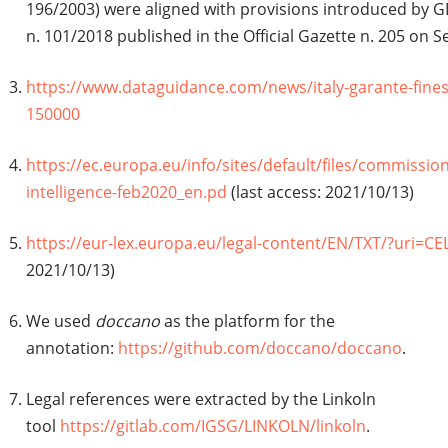
196/2003) were aligned with provisions introduced by GD
n. 101/2018 published in the Official Gazette n. 205 on 
https://www.dataguidance.com/news/italy-garante-fines-
150000
https://ec.europa.eu/info/sites/default/files/commission-
intelligence-feb2020_en.pd
(last access: 2021/10/13)
https://eur-lex.europa.eu/legal-content/EN/TXT/?uri=C
2021/10/13)
We used
doccano
as the platform for the
annotation:
https://github.com/doccano/doccano
.
Legal references were extracted by the Linkoln
tool
https://gitlab.com/IGSG/LINKOLN/linkoln
.