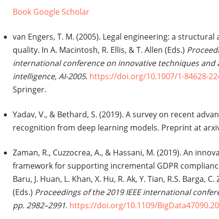
Book
Google Scholar
van Engers, T. M. (2005). Legal engineering: a structura
quality. In A. Macintosh, R. Ellis, & T. Allen (Eds.)
Proceedi
international conference on innovative techniques and ap
intelligence, AI-2005
.
https://doi.org/10.1007/1-84628-22
Springer.
Yadav, V., & Bethard, S. (2019). A survey on recent adva
recognition from deep learning models. Preprint at arxi
Zaman, R., Cuzzocrea, A., & Hassani, M. (2019). An innov
framework for supporting incremental GDPR compliance 
Baru, J. Huan, L. Khan, X. Hu, R. Ak, Y. Tian, R.S. Barga, C. 
(Eds.)
Proceedings of the 2019 IEEE international confere
pp. 2982–2991
.
https://doi.org/10.1109/BigData47090.2