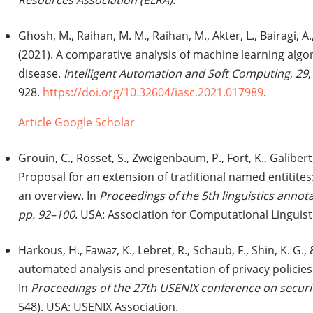
Resources Association (ELRA)
.
Ghosh, M., Raihan, M. M., Raihan, M., Akter, L., Bairagi, A
(2021). A comparative analysis of machine learning algor
disease.
Intelligent Automation and Soft Computing
,
29
928.
https://doi.org/10.32604/iasc.2021.017989
.
Article
Google Scholar
Grouin, C., Rosset, S., Zweigenbaum, P., Fort, K., Galibert,
Proposal for an extension of traditional named entitites
an overview. In
Proceedings of the 5th linguistics anno
pp. 92–100
. USA: Association for Computational Linguist
Harkous, H., Fawaz, K., Lebret, R., Schaub, F., Shin, K. G., 
automated analysis and presentation of privacy policies
In
Proceedings of the 27th USENIX conference on secur
548). USA: USENIX Association.