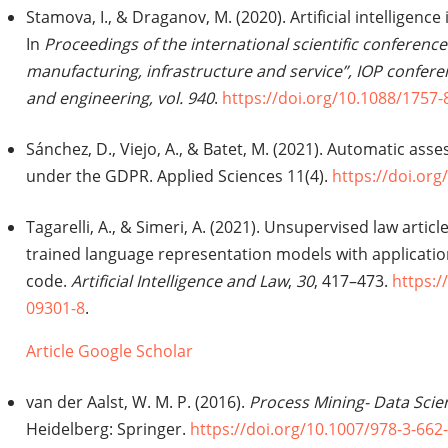
Stamova, I., & Draganov, M. (2020). Artificial intelligence 
In
Proceedings of the international scientific conference
manufacturing, infrastructure and service”, IOP conferen
and engineering, vol. 940
.
https://doi.org/10.1088/1757
Sánchez, D., Viejo, A., & Batet, M. (2021). Automatic asse
under the GDPR. Applied Sciences 11(4).
https://doi.or
Tagarelli, A., & Simeri, A. (2021). Unsupervised law arti
trained language representation models with application t
code.
Artificial Intelligence and Law
,
30
, 417–473.
https:/
09301-8
.
Article
Google Scholar
van der Aalst, W. M. P. (2016).
Process Mining- Data Scie
Heidelberg: Springer.
https://doi.org/10.1007/978-3-662