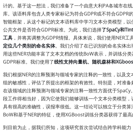
计的。基于这一想法，我们准备了一个由意大利PA各城市在
库。该语料库包含人类专家标记为符合GDPR或不符合GDPR
智能框架，从这个标记的文本语料库中学习文本分类模型，以
公共文件是否符合GDPR标准。为此，我们选择
了SpaCy和T
工具
，并将其调整为GDPR情报。具体来说，我们使用NER
定位几个类别的命名实体
。我们介绍了在已识别的命名实体出
用这些NER功能丰富了文本文档的传统BoW表示，并训练分
GDPR标准。我们使用了
线性支持向量机、随机森林和XGboo
我们根据NER的注释预测与领域专家的注释的一致性，以及文
组的敏感性，评估了所提出的框架的有效性。特别是，对准备好
在该领域的注释预测与领域专家的注释一致性方面优于SpaC
段工作得相当好，因为它使我们能够训练一个文本分类模型，
具有很高的准确性，误报率很低。这一结论可以独立于分类算
BoW和基于NER的特征，使用XGBoost训练分类器获得了最
到目前为止，据我们所知，这项研究首次尝试结合跨学科能力