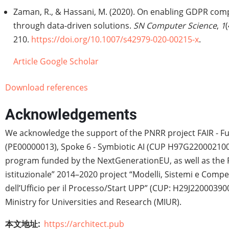
Zaman, R., & Hassani, M. (2020). On enabling GDPR com
through data-driven solutions.
SN Computer Science
,
1
(
210.
https://doi.org/10.1007/s42979-020-00215-x
.
Article
Google Scholar
Download references
Acknowledgements
We acknowledge the support of the PNRR project FAIR - Fu
(PE00000013), Spoke 6 - Symbiotic AI (CUP H97G2200021
program funded by the NextGenerationEU, as well as the
istituzionale” 2014–2020 project “Modelli, Sistemi e Comp
dell’Ufficio per il Processo/Start UPP” (CUP: H29J220003900
Ministry for Universities and Research (MIUR).
本文地址
https://architect.pub