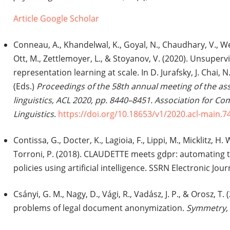
Article
Google Scholar
Conneau, A., Khandelwal, K., Goyal, N., Chaudhary, V., We
Ott, M., Zettlemoyer, L., & Stoyanov, V. (2020). Unsuperv
representation learning at scale. In D. Jurafsky, J. Chai, N
(Eds.)
Proceedings of the 58th annual meeting of the as
linguistics, ACL 2020, pp. 8440–8451. Association for C
Linguistics
.
https://doi.org/10.18653/v1/2020.acl-main.7
Contissa, G., Docter, K., Lagioia, F., Lippi, M., Micklitz, H. 
Torroni, P. (2018). CLAUDETTE meets gdpr: automating t
policies using artificial intelligence. SSRN Electronic Jour
Csányi, G. M., Nagy, D., Vági, R., Vadász, J. P., & Orosz, 
problems of legal document anonymization.
Symmetry,