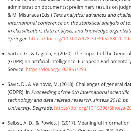
administration documents: preliminary results on judgmen
& M. Misuraca (Eds.)
Text analytics: advances and challe
international conference on the statistical analysis of te
in classification, data analysis, and knowledge organiza
Springer
.
https://doi.org/10.1007/978-3-030-52680-1_10
.
Sartor, G., & Lagioia, F. (2020). The impact of the Gener
(GDPR) on artificial intelligence. European Parliamenta
Service.
https://doi.org/10.2861/293
.
Savic, D., & Veinovic, M. (2018). Challenges of general d
(GDPR). In
Proceeding of the 5th international scientifi
technology and data related research, sinteza 2018, pp.
University, Belgrade
.
https://doi.org/10.15308/Sinteza-2
Selbst, A. D., & Powles, J. (2017). Meaningful information
explanation.
International Data Privacy Law
,
7
(4), 233–