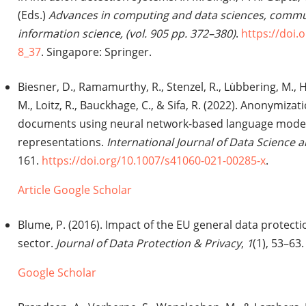
(Eds.)
Advances in computing and data sciences, commu
information science, (vol. 905 pp. 372–380)
.
https://doi.
8_37
. Singapore: Springer.
Biesner, D., Ramamurthy, R., Stenzel, R., Lu̇bbering, M., Hil
M., Loitz, R., Bauckhage, C., & Sifa, R. (2022). Anonymiza
documents using neural network-based language model
representations.
International Journal of Data Science a
161.
https://doi.org/10.1007/s41060-021-00285-x
.
Article
Google Scholar
Blume, P. (2016). Impact of the EU general data protecti
sector.
Journal of Data Protection & Privacy
,
1
(1), 53–63.
Google Scholar