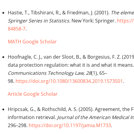
Hastie, T., Tibshirani, R., & Friedman, J. (2001).
The elemen
Springer Series in Statistics
. New York: Springer.
https:/
84858-7
.
MATH
Google Scholar
Hoofnagle, C. J., van der Sloot, B., & Borgesius, F. Z. (2
data protection regulation: what it is and what it means
Communications Technology Law
,
28
(1), 65–
98.
https://doi.org/10.1080/13600834.2019.1573501
.
Article
Google Scholar
Hripcsak, G., & Rothschild, A. S. (2005). Agreement, the F
information retrieval.
Journal of the American Medical I
296–298.
https://doi.org/10.1197/jamia.M1733
.