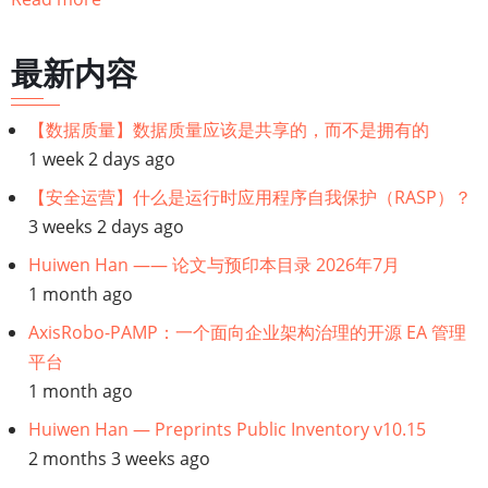
遍
历
最新内容
链
【数据质量】数据质量应该是共享的，而不是拥有的
接：
1 week 2 days ago
【GDPR】
【安全运营】什么是运行时应用程序自我保护（RASP）？
3 weeks 2 days ago
支
Huiwen Han —— 论文与预印本目录 2026年7月
1 month ago
持
AxisRobo-PAMP：一个面向企业架构治理的开源 EA 管理
GDPR
平台
1 month ago
合
Huiwen Han — Preprints Public Inventory v10.15
规
2 months 3 weeks ago