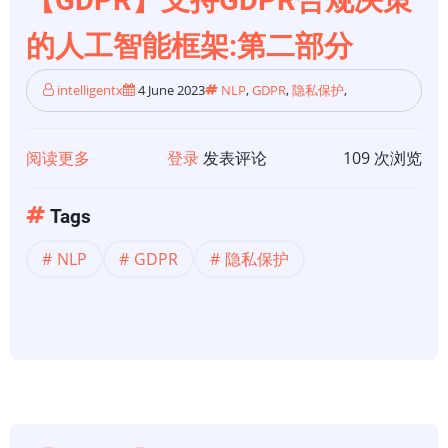
工
的人工智能框架:第二部分
智
能
intelligentx
4 June 2023
NLP
,
GDPR
,
隐私保护
,
框
架：
第
阅读更多
关
登录
发表评论
109 次浏览
三
于
部
【GDPR】
Tags
分
支
NLP
GDPR
隐私保护
持
GDPR
合
规
决
策
的