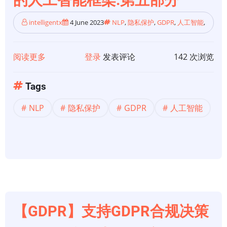
的人工智能框架:第五部分
智
能
intelligentx
4 June 2023
NLP
,
隐私保护
,
GDPR
,
人工智能
,
框
架:
第
阅读更多
关
登录
发表评论
142 次浏览
六
于
部
【GDPR】
Tags
分
支
NLP
隐私保护
GDPR
人工智能
持
GDPR
合
规
决
策
的
人
【GDPR】支持GDPR合规决策
工