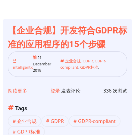
须
是
身
份
【企业合规】开发符合GDPR标
和
访
准的应用程序的15个步骤
问
管
21
企业合规
,
GDPR
,
GDPR-
December
理
intelligentx
compliant
,
GDPR标准
,
2019
的
核
心
阅读更多
关
登录
发表评论
336 次浏览
于
【企
Tags
业
企业合规
GDPR
GDPR-compliant
合
规】
GDPR标准