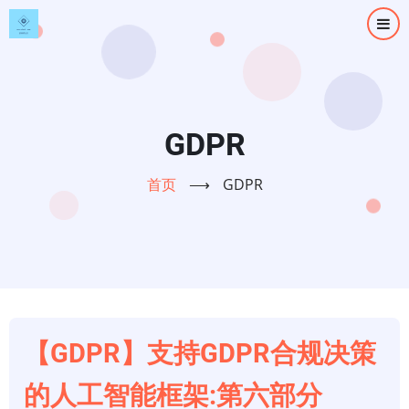
跳
转
到
主
要
内
GDPR
容
首页
⟶
GDPR
【GDPR】支持GDPR合规决策
的人工智能框架:第六部分