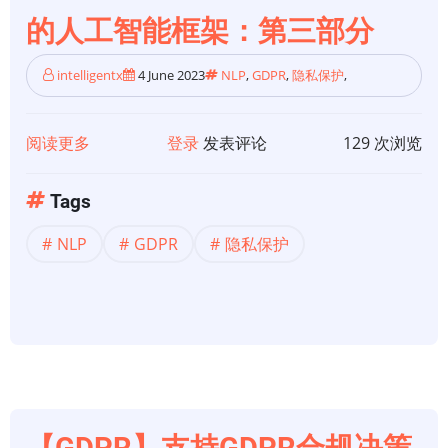
工
的人工智能框架：第三部分
智
能
intelligentx
4 June 2023
NLP
,
GDPR
,
隐私保护
,
框
架:
第
阅读更多
关
登录
发表评论
129 次浏览
四
于
部
【GDPR】
Tags
分
支
NLP
GDPR
隐私保护
持
GDPR
合
规
决
策
的
人
【GDPR】支持GDPR合规决策