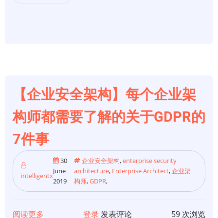
开
发
符
合
GDPR
标
准
【企业安全架构】每个企业架
的
应
构师都需要了解的关于GDPR的
用
7件事
程
序
30
企业安全架构
,
enterprise security
的
June
architecture
,
Enterprise Architect
,
企业架
intelligentx
15
2019
构师
,
GDPR
,
个
步
阅读更多
关
登录
发表评论
59 次浏览
骤