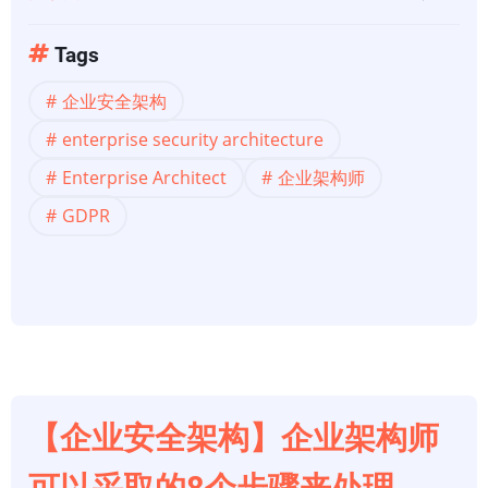
于
【企
Tags
业
企业安全架构
安
全
enterprise security architecture
架
Enterprise Architect
企业架构师
构】
GDPR
每
个
企
业
架
构
师
【企业安全架构】企业架构师
都
需
可以采取的8个步骤来处理