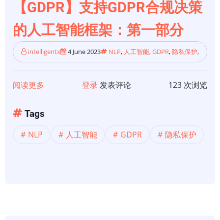
人
【GDPR】支持GDPR合规决策
工
的人工智能框架：第一部分
智
能
intelligentx
4 June 2023
NLP
,
人工智能
,
GDPR
,
隐私保护
,
框
架:
第
阅读更多
关
登录
发表评论
123 次浏览
二
于
部
【GDPR】
Tags
分
支
NLP
人工智能
GDPR
隐私保护
持
GDPR
合
规
决
策
的