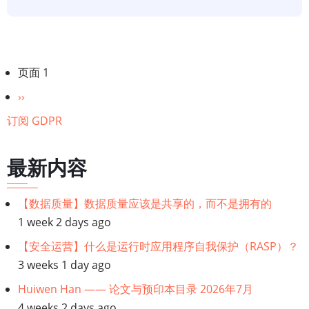
架
构
师
可
分
页面 1
以
页
下
››
采
一
订阅 GDPR
取
页
的
8
最新内容
个
步
【数据质量】数据质量应该是共享的，而不是拥有的
骤
1 week 2 days ago
来
【安全运营】什么是运行时应用程序自我保护（RASP）？
处
3 weeks 1 day ago
理
Huiwen Han —— 论文与预印本目录 2026年7月
GDPR
4 weeks 2 days ago