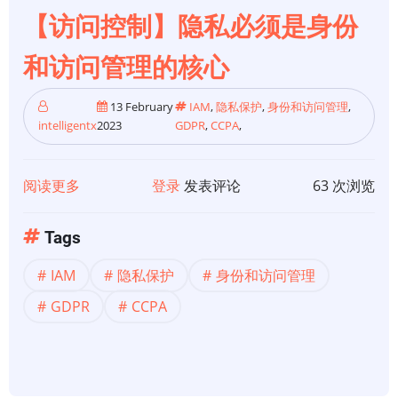
人
【访问控制】隐私必须是身份
工
和访问管理的核心
智
能
13 February
IAM
,
隐私保护
,
身份和访问管理
,
框
intelligentx
2023
GDPR
,
CCPA
,
架：
第
阅读更多
关
登录
发表评论
63 次浏览
一
于
部
【访
分
Tags
问
IAM
隐私保护
身份和访问管理
控
制】
GDPR
CCPA
隐
私
必