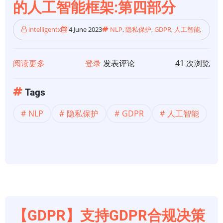
的人工智能框架:第四部分
智
能
intelligentx
4 June 2023
NLP
,
隐私保护
,
GDPR
,
人工智能
,
框
架:
第
阅读更多
关
登录
发表评论
41 次浏览
五
于
部
【GDPR】
Tags
分
支
NLP
隐私保护
GDPR
人工智能
持
GDPR
合
规
决
策
的
人
【GDPR】支持GDPR合规决策