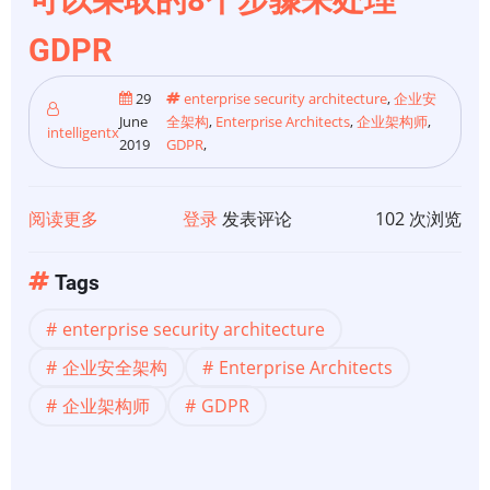
要
了
GDPR
解
的
29
enterprise security architecture
,
企业安
关
June
全架构
,
Enterprise Architects
,
企业架构师
,
intelligentx
2019
GDPR
,
于
GDPR
的
阅读更多
关
登录
发表评论
102 次浏览
7
于
件
【企
Tags
事
业
enterprise security architecture
安
全
企业安全架构
Enterprise Architects
架
企业架构师
GDPR
构】
企
业