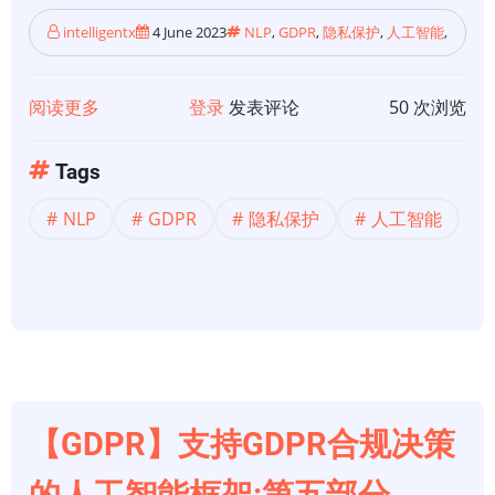
intelligentx
4 June 2023
NLP
,
GDPR
,
隐私保护
,
人工智能
,
阅读更多
关
登录
发表评论
50 次浏览
于
【GDPR】
Tags
支
NLP
GDPR
隐私保护
人工智能
持
GDPR
合
规
决
策
的
人
【GDPR】支持GDPR合规决策
工