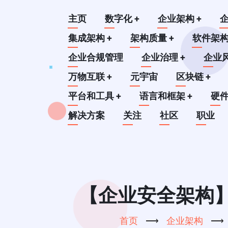
跳
Main
主页
数字化
+
企业架构
+
转
到
集成架构
+
架构质量
+
软件架
navigation
主
企业合规管理
企业治理
+
企业
要
万物互联
+
元宇宙
区块链
+
内
平台和工具
+
语言和框架
+
硬
容
解决方案
关注
社区
职业
【企业安全架构】
首页
⟶
企业架构
⟶