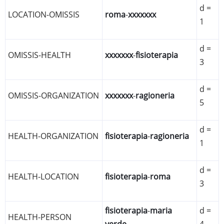
d =
LOCATION-OMISSIS
roma
-
xxxxxxx
1
d =
OMISSIS-HEALTH
xxxxxxx
-
fisioterapia
3
d =
OMISSIS-ORGANIZATION
xxxxxxx
-
ragioneria
5
d =
HEALTH-ORGANIZATION
fisioterapia
-
ragioneria
1
d =
HEALTH-LOCATION
fisioterapia
-
roma
3
fisioterapia
-
maria
d =
HEALTH-PERSON