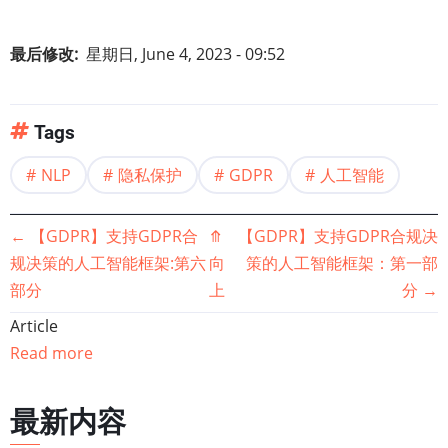
最后修改
星期日, June 4, 2023 - 09:52
Tags
NLP
隐私保护
GDPR
人工智能
书
←
【GDPR】支持GDPR合
⤊
【GDPR】支持GDPR合规决
规决策的人工智能框架:第六
向
策的人工智能框架：第一部
籍
部分
上
分
→
遍
Article
Read more
历
链
最新内容