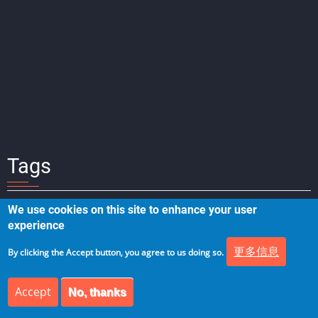
Tags
Tags
We use cookies on this site to enhance your user
experience
NLP
隐私保护
GDPR
人工智能
更多信息
By clicking the Accept button, you agree to us doing so.
Accept
No, thanks