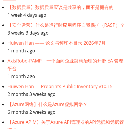
接：
【数据质量】数据质量应该是共享的，而不是拥有的
1 week 4 days ago
【GDPR】
【安全运营】什么是运行时应用程序自我保护（RASP）？
支
3 weeks 3 days ago
Huiwen Han —— 论文与预印本目录 2026年7月
持
1 month ago
GDPR
AxisRobo-PAMP：一个面向企业架构治理的开源 EA 管理
平台
合
1 month ago
规
Huiwen Han — Preprints Public Inventory v10.15
2 months 3 weeks ago
决
【Azure网络】什么是Azure虚拟网络？
策
6 months 2 weeks ago
【Azure APIM】关于Azure API管理器的API凭据和凭据管
的