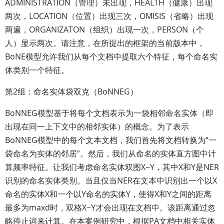
ADMINISTRATION（管理）未出现，HEALTH（健康）出现
两次，LOCATION（位置）出现三次，OMISIS（省略）出现
两遍，ORGANIZATON（组织）出现一次，PERSON（个
人）显示两次。请注意，在所提出的框架的当前版本中，
BoNE模型允许我们从每个文档中提取六个特征，每个命名实
体类别一个特征。
第2组：命名实体袋双克（BoNNEG）
BoNNEG模型基于将每个文档表示为一袋相邻命名实体（即
出现在同一上下文中的相邻实体）的概念。为了表示
BoNNEG模型中的每个文本文档，我们首先将文档转换为“一
袋命名为实体的邻居”。然后，我们从命名的实体直方图中计
算频率特征。让我们考虑命名实体双图X−Y，其中X和Y是NER
识别的命名实体类别。当且仅当NER在文本中识别出一个以X
命名的实体X和一个以Y命名的实体Y，使得X和Y之间的距离
最多为maxd时，双格X−Y才会出现在文档中。该距离通过忽
略停止词来计算。在本案例研究中，根据PA文档中相关实体