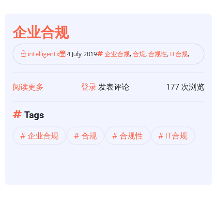
标
准
企业合规
的
应
intelligentx
4 July 2019
企业合规
,
合规
,
合规性
,
IT合规
,
用
程
阅读更多
关
登录
发表评论
177 次浏览
序
于
的
企
Tags
15
业
个
企业合规
合规
合规性
IT合规
合
步
规
骤