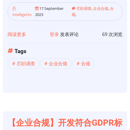
17 September
尽职调查
,
企业合规
,
合
intelligentx
2023
规
,
阅读更多
关
登录
发表评论
69 次浏览
于
【尽
Tags
职
尽职调查
企业合规
合规
调
查】
尽
职
调
查：
你
需
【企业合规】开发符合GDPR标
要