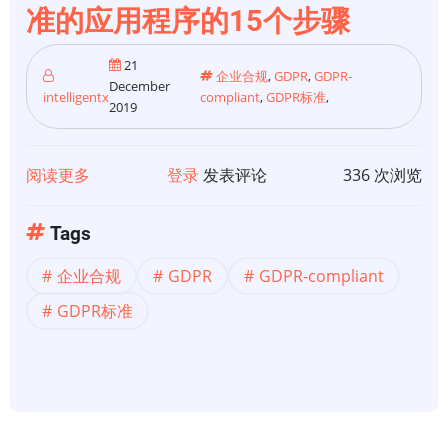
准的应用程序的15个步骤
知
道
21
的
企业合规
,
GDPR
,
GDPR-
December
intelligentx
compliant
,
GDPR标准
,
2019
阅读更多
关
登录
发表评论
336 次浏览
于
【企
Tags
业
企业合规
GDPR
GDPR-compliant
合
规】
GDPR标准
开
发
符
合
GDPR