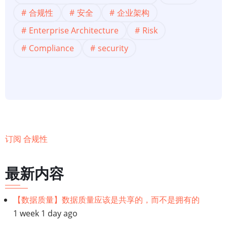
架
合规性
安全
企业架构
构】
Enterprise Architecture
Risk
企
Compliance
security
业
架
构
在
管
理
风
订阅 合规性
险，
合
最新内容
规
性
【数据质量】数据质量应该是共享的，而不是拥有的
和
1 week 1 day ago
安