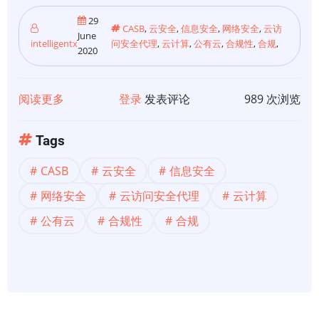
29
CASB
,
云安全
,
信息安全
,
网络安全
,
云访
June
intelligentx
问安全代理
,
云计算
,
公有云
,
合规性
,
合规
,
2020
阅读更多
关
登录
发表评论
989 次浏览
于
【云
Tags
安
CASB
云安全
信息安全
全】
什
网络安全
云访问安全代理
云计算
么
公有云
合规性
合规
是
云
访
问
安