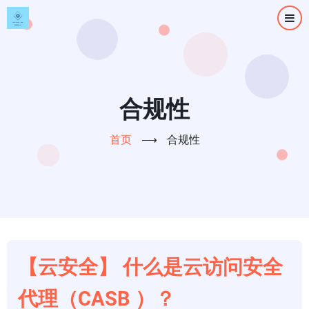
跳
转
到
主
要
内
合规性
容
首页
⟶
合规性
【云安全】 什么是云访问安全
代理（CASB ）？