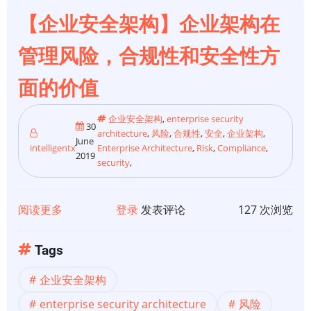
【企业安全架构】企业架构在
管理风险，合规性和安全性方
面的价值
企业安全架构
,
enterprise security
30
architecture
,
风险
,
合规性
,
安全
,
企业架构
,
June
intelligentx
Enterprise Architecture
,
Risk
,
Compliance
,
2019
security
,
阅读更多
关
登录
发表评论
127 次浏览
于
【企
Tags
业
企业安全架构
安
全
enterprise security architecture
风险