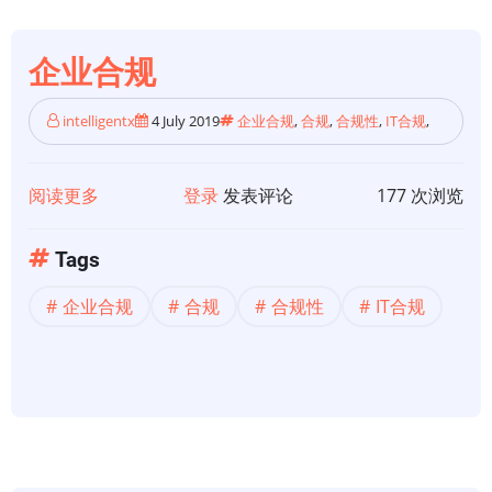
全
代
企业合规
理
（CASB
intelligentx
4 July 2019
企业合规
,
合规
,
合规性
,
IT合规
,
）？
阅读更多
关
登录
发表评论
177 次浏览
于
企
Tags
业
企业合规
合规
合规性
IT合规
合
规