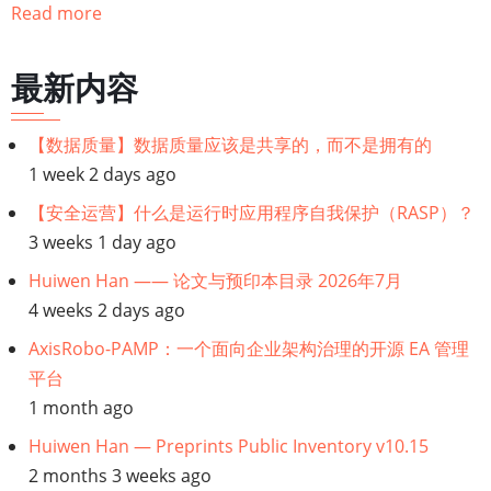
Read more
历
链
最新内容
接：
【数据质量】数据质量应该是共享的，而不是拥有的
1 week 2 days ago
【数
【安全运营】什么是运行时应用程序自我保护（RASP）？
据
3 weeks 1 day ago
Huiwen Han —— 论文与预印本目录 2026年7月
产
4 weeks 2 days ago
品
AxisRobo-PAMP：一个面向企业架构治理的开源 EA 管理
平台
管
1 month ago
理】
Huiwen Han — Preprints Public Inventory v10.15
2 months 3 weeks ago
数