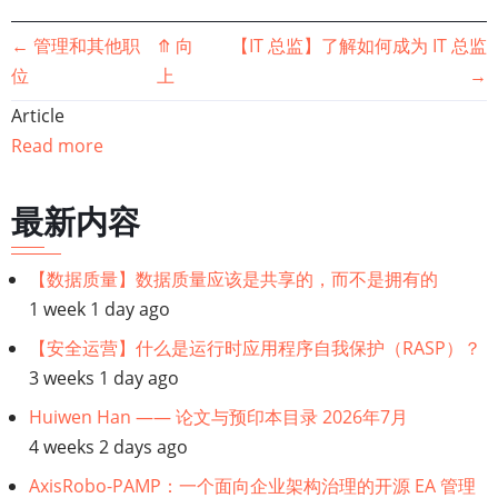
书
←
管理和其他职
⤊
向
【IT 总监】了解如何成为 IT 总监
位
上
→
籍
Article
遍
Read more
历
最新内容
链
【数据质量】数据质量应该是共享的，而不是拥有的
接：
1 week 1 day ago
IT
【安全运营】什么是运行时应用程序自我保护（RASP）？
3 weeks 1 day ago
Director
Huiwen Han —— 论文与预印本目录 2026年7月
4 weeks 2 days ago
AxisRobo-PAMP：一个面向企业架构治理的开源 EA 管理