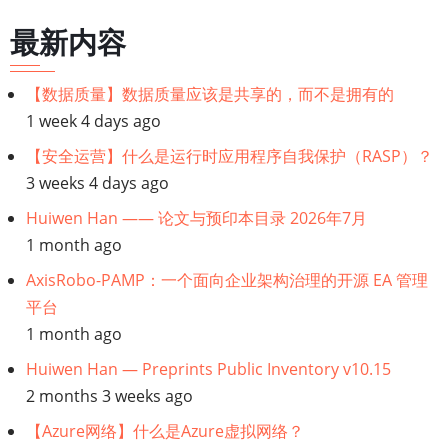
遍
最新内容
历
链
【数据质量】数据质量应该是共享的，而不是拥有的
1 week 4 days ago
接：
【安全运营】什么是运行时应用程序自我保护（RASP）？
解
3 weeks 4 days ago
Huiwen Han —— 论文与预印本目录 2026年7月
决
1 month ago
方
AxisRobo-PAMP：一个面向企业架构治理的开源 EA 管理
平台
案
1 month ago
架
Huiwen Han — Preprints Public Inventory v10.15
2 months 3 weeks ago
构
【Azure网络】什么是Azure虚拟网络？